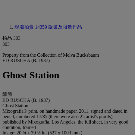
現場拍賣 14359
版畫及限量作品
拍品 303
303
Property from the Collection of Melva Bucksbaum
ED RUSCHA (B. 1937)
Ghost Station
細節
ED RUSCHA (B. 1937)
Ghost Station
Mixografía® print, on handmade paper, 2011, signed and dated in
pencil, numbered 17/85 (there were also 25 artist's proofs),
published by Mixografía, Los Angeles, the full sheet, in very good
condition, framed
Image: 20 ¾ x 39 ½ in. (527 x 1003 mm.)