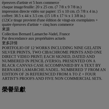
épreuves d'artiste et 5 hors commerce
chaque image/feuille: 20 x 25 cm. (7 7/8 x 9 7/8 in.)
impression directe vidéo sur papier: 15 x 10 cm. (5 7/8 x 4 in.)
coffret: 38.5 x 44 x 3.5 cm. (15 1/8 x 17 ¼ x 1 3/8 in.)
(12)Ce tirage provient d'une édition de vingt-six exemplaires +
quatre épreuves d'artiste + cinq hors commerce
來源
Collection Bernard Lamarche-Vadel, France
Par descendance aux propriétaires actuels
更多詳情
PORTFOLIO OF 12 WORKS INCLUDING NINE GELATIN
SILVER PRINTS, TWO CIBACHROME PRINTS AND ONE
DIRECT VIDEO PRINT; EACH SIGNED, DATED AND
NUMBERED IN PENCIL (VERSO). PRESENTED ON A
BLACK CANVAS CASE ACCOMPANIED BY A TEXT BY
BERNARD LAMARCHE-VADEL. NUMBERED 'J' FROM AN
EDITION OF 26 REFERENCED FROM A TO Z + FOUR
ARTIST'S PROOFS AND FIVE NON COMMERCIAL SETS.
榮譽呈獻