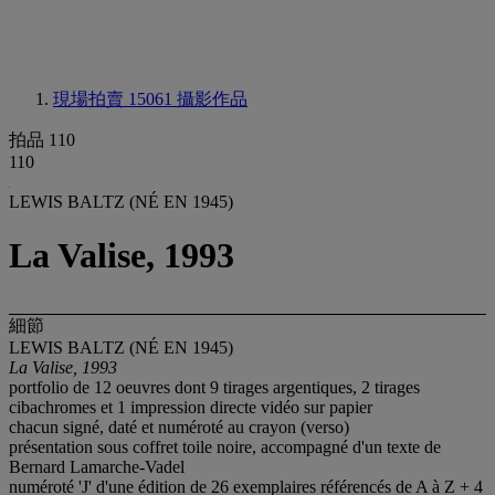
現場拍賣 15061
攝影作品
拍品 110
110
LEWIS BALTZ (NÉ EN 1945)
La Valise, 1993
細節
LEWIS BALTZ (NÉ EN 1945)
La Valise, 1993
portfolio de 12 oeuvres dont 9 tirages argentiques, 2 tirages
cibachromes et 1 impression directe vidéo sur papier
chacun signé, daté et numéroté au crayon (verso)
présentation sous coffret toile noire, accompagné d'un texte de
Bernard Lamarche-Vadel
numéroté 'J' d'une édition de 26 exemplaires référencés de A à Z + 4