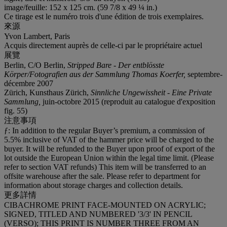
image/feuille: 152 x 125 cm. (59 7/8 x 49 ¼ in.)
Ce tirage est le numéro trois d'une édition de trois exemplaires.
來源
Yvon Lambert, Paris
Acquis directement auprès de celle-ci par le propriétaire actuel
展覽
Berlin, C/O Berlin,
Stripped Bare - Der entblösste
Körper/Fotografien aus der Sammlung Thomas Koerfer,
septembre-
décembre 2007
Zürich, Kunsthaus Zürich,
Sinnliche Ungewissheit - Eine Private
Sammlung,
juin-octobre 2015 (reproduit au catalogue d'exposition
fig. 55)
注意事項
ƒ: In addition to the regular Buyer’s premium, a commission of
5.5% inclusive of VAT of the hammer price will be charged to the
buyer. It will be refunded to the Buyer upon proof of export of the
lot outside the European Union within the legal time limit. (Please
refer to section VAT refunds) This item will be transferred to an
offsite warehouse after the sale. Please refer to department for
information about storage charges and collection details.
更多詳情
CIBACHROME PRINT FACE-MOUNTED ON ACRYLIC;
SIGNED, TITLED AND NUMBERED '3/3' IN PENCIL
(VERSO); THIS PRINT IS NUMBER THREE FROM AN