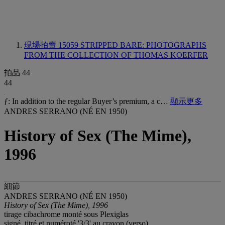
現場拍賣 15059
STRIPPED BARE: PHOTOGRAPHS
FROM THE COLLECTION OF THOMAS KOERFER
拍品 44
44
ƒ: In addition to the regular Buyer’s premium, a c…
顯示更多
ANDRES SERRANO (NÉ EN 1950)
History of Sex (The Mime),
1996
細節
ANDRES SERRANO (NÉ EN 1950)
History of Sex (The Mime), 1996
tirage cibachrome monté sous Plexiglas
signé, titré et numéroté '3/3' au crayon (verso)