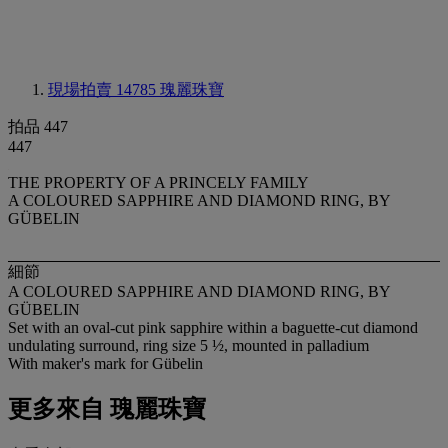
現場拍賣 14785
瑰麗珠寶
拍品 447
447
THE PROPERTY OF A PRINCELY FAMILY
A COLOURED SAPPHIRE AND DIAMOND RING, BY
GÜBELIN
細節
A COLOURED SAPPHIRE AND DIAMOND RING, BY
GÜBELIN
Set with an oval-cut pink sapphire within a baguette-cut diamond
undulating surround, ring size 5 ½, mounted in palladium
With maker's mark for Gübelin
更多來自
瑰麗珠寶