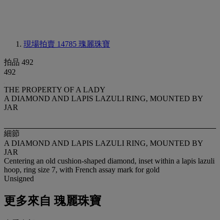
現場拍賣 14785
瑰麗珠寶
拍品 492
492
THE PROPERTY OF A LADY
A DIAMOND AND LAPIS LAZULI RING, MOUNTED BY
JAR
細節
A DIAMOND AND LAPIS LAZULI RING, MOUNTED BY
JAR
Centering an old cushion-shaped diamond, inset within a lapis lazuli
hoop, ring size 7, with French assay mark for gold
Unsigned
更多來自
瑰麗珠寶