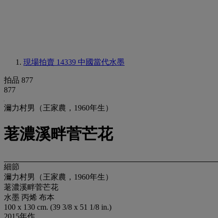
現場拍賣 14339
中國當代水墨
拍品 877
877
濔力村男（王家農，1960年生）
荖濃溪畔菅芒花
細節
濔力村男（王家農，1960年生）
荖濃溪畔菅芒花
水墨 丙烯 布本
100 x 130 cm. (39 3/8 x 51 1/8 in.)
2015年作