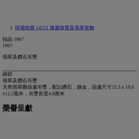
現場拍賣 14721
瑰麗珠寶及翡翠首飾
拍品 1967
1967
翡翠及鑽石吊墜
細節
翡翠及鑽石吊墜
天然翡翠圈葫蘆吊墜，配以鑽石，鑲金，葫蘆尺寸33.3 x 19.6
x12.2毫米，吊墜長度4.8厘米
榮譽呈獻