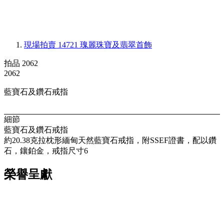
現場拍賣 14721
瑰麗珠寶及翡翠首飾
拍品 2062
2062
藍寶石及鑽石戒指
細節
藍寶石及鑽石戒指
約20.38克拉枕形緬甸天然藍寶石戒指，附SSEF證書，配以鑽
石，鑲鉑金，戒指尺寸6
榮譽呈獻