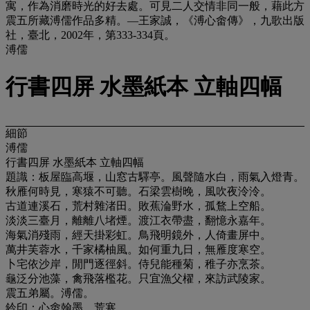
寓，作為消磨時光的好去處。可見二人交情非同一般，藉此方
震五所藏溥儒作品多精。—王家誠，《溥心畬傳》，九歌出版
社，臺北，2002年，第333-334頁。
溥儒
行書四屏 水墨紙本 立軸四幅
細節
溥儒
行書四屏 水墨紙本 立軸四幅
題識：板屋臨高堰，山窓古驛亭。風聲隨水白，雨氣入燈青。
秋雁何時見，寒猿不可聽。石梁雲樹晚，風吹夜泠泠。
古道連溪石，荒村雜渚田。敗蕉淪野水，孤鶩上空船。
淡淡三臺月，離離八堵煙。渡江衣帶盡，翻憶永嘉年。
海氣消殘雨，經天掛彩虹。鳥飛明鏡外，人倚畫屏中。
萬井芙蓉水，千家橘柚風。如何重九日，無雁度寒空。
卜宅依沙岸，閒門逐徑斜。侍兒能種菊，稚子亦烹茶。
龜泛分池藻，禽飛落檻花。只宜漁父櫂，來訪武陵家。
震五弟屬。溥儒。
鈐印：心畬翰墨、荒寒