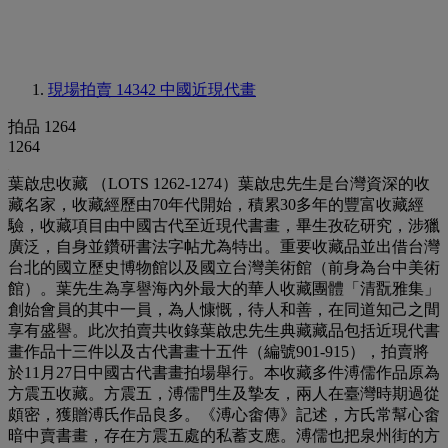
現場拍賣 14342
中國近現代畫
拍品 1264
1264
葉啟忠收藏 （LOTS 1262-1274）葉啟忠先生是台灣資深的收
藏名家，收藏經歷由70年代開始，積累30多年的豐富收藏經
驗，收藏項目由中國古代至近現代書畫，畢生孜矻研究，涉獵
廣泛，自身並鑽研書法字帖尤為特出。重要收藏品並出借台灣
台北的國立歷史博物館以及國立台灣美術館（前身為台中美術
館）。葉先生為享譽海內外最大的華人收藏團體「清翫雅集」
創始會員的其中一員，為人慷慨，待人和善，在同道知己之間
享有盛譽。此次拍賣共收錄葉啟忠先生典藏藏品包括近現代書
畫作品十三件以及古代書畫十五件（編號901-915），拍賣將
於11月27日中國古代書畫拍場舉行。本收藏多件溥儒作品原為
方震五收藏。方震五，溥儒門生及摯友，兩人在臺灣時期過從
頗密，獲贈溥氏作品良多。《溥心畬傳》記述，方氏常幫心畬
暗中賣書畫，存在方震五處的私蓄支應。溥儒也把泉州街的方