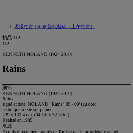
現場拍賣 15058
當代藝術（上午拍賣）
拍品 112
112
KENNETH NOLAND (1924-2010)
Rains
細節
KENNETH NOLAND (1924-2010)
Rains
signé et daté 'NOLAND "Rains" 85 - 09' (au dos)
technique mixte sur papier
239 x 133.4 cm. (94 1/8 x 52 ½ in.)
Réalisé en 1985.
來源
Acquis directement auprès de l'artiste par le propriétaire actuel