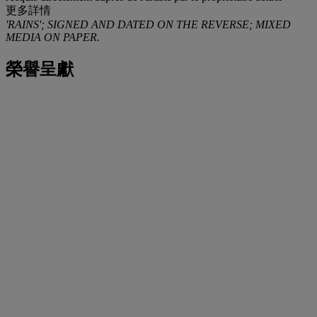
更多詳情
'RAINS'; SIGNED AND DATED ON THE REVERSE; MIXED
MEDIA ON PAPER.
榮譽呈獻