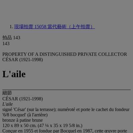
現場拍賣 15058
當代藝術（上午拍賣）
拍品 143
143
PROPERTY OF A DISTINGUISHED PRIVATE COLLECTOR
CÉSAR (1921-1998)
L'aile
細節
CÉSAR (1921-1998)
L'aile
signé 'César' (sur la terrasse); numéroté et porte le cachet du fondeur
'6/8 bocquel' (à l'arrière)
bronze à patine brune
120 x 89 x 50 cm. (47 ¼ x 35 x 19 5/8 in.)
Conçue en 1955 et fondue par Bocquel en 1987, cette œuvre porte