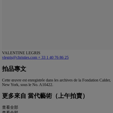
VALENTINE LEGRIS
vlegris@christies.com
+ 33 1 40 76 86 25
拍品專文
Cette œuvre est enregistrée dans les archives de la Fondation Calder,
New York, sous le No. A10422.
更多來自
當代藝術（上午拍賣）
查看全部
查看全部