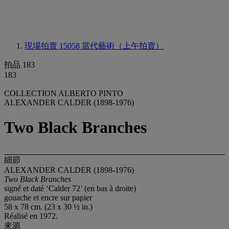
現場拍賣 15058
當代藝術（上午拍賣）
拍品 183
183
COLLECTION ALBERTO PINTO
ALEXANDER CALDER (1898-1976)
Two Black Branches
細節
ALEXANDER CALDER (1898-1976)
Two Black Branches
signé et daté ‘Calder 72’ (en bas à droite)
gouache et encre sur papier
58 x 78 cm. (23 x 30 ½ in.)
Réalisé en 1972.
來源