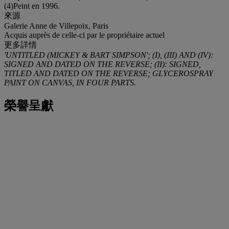
(4)Peint en 1996.
來源
Galerie Anne de Villepoix, Paris
Acquis auprès de celle-ci par le propriétaire actuel
更多詳情
'UNTITLED (MICKEY & BART SIMPSON'; (I), (III) AND (IV):
SIGNED AND DATED ON THE REVERSE; (II): SIGNED,
TITLED AND DATED ON THE REVERSE; GLYCEROSPRAY
PAINT ON CANVAS, IN FOUR PARTS.
榮譽呈獻