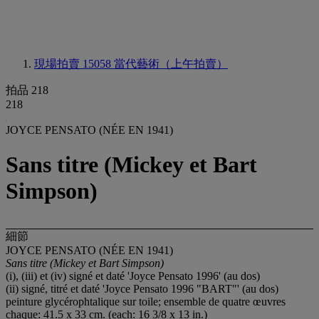
現場拍賣 15058
當代藝術（上午拍賣）
拍品 218
218
JOYCE PENSATO (NÉE EN 1941)
Sans titre (Mickey et Bart
Simpson)
細節
JOYCE PENSATO (NÉE EN 1941)
Sans titre (Mickey et Bart Simpson)
(i), (iii) et (iv) signé et daté 'Joyce Pensato 1996' (au dos)
(ii) signé, titré et daté 'Joyce Pensato 1996 "BART"' (au dos)
peinture glycérophtalique sur toile; ensemble de quatre œuvres
chaque: 41.5 x 33 cm. (each: 16 3/8 x 13 in.)