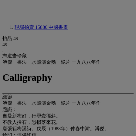
現場拍賣 15886
中國書畫
拍品 49
49
志道齋珍藏
溥傑 書法 水墨灑金箋 鏡片 一九八八年作
Calligraphy
細節
溥傑 書法 水墨灑金箋 鏡片 一九八八年作
題識：
自愛新梅好，行尋壹徑斜。
不教人掃石，恐損落來花。
唐張籍梅溪詩。戊辰（1988年）仲春中澣。溥傑。
鈐印：溥傑印信