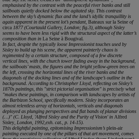
emphasised by the contrast with the peaceful river banks and still
sailboats quietly docked below the agitated sky. This contrast
between the sky’s dynamic flux and the land’s idyllic tranquillity is
again apparent in the present lot’s pendant,
Bateaux sur la Seine
of
circa
1877 (Courtauld Gallery, London; fig.3), although Sisley
seems to have been less rigid with the structural aspect of the latter’s
composition than in
La Seine à Bougival
.
In fact, despite the typically loose Impressionist touches used by
Sisley to build up his scene, the apparent painterly chaos is
regimented by a certain structure, composed of a few discrete
vertical lines, with the church tower fading away in the background,
the sailboats’ masts, the figures and the bright yellow-green trees on
the left, crossing the horizontal lines of the river banks and the
diagonals of the docking lines and of the landscape’s outline in the
background. According to Christopher Lloyd, reflecting on Sisley’s
1870s paintings, this "strict pictorial organisation" is precisely what
"makes these paintings, in comparison with landscapes by artists of
the Barbizon School, specifically modern. Sisley incorporates an
almost relentless array of horizontals, verticals and diagonals
deployed as plunging perspectives and flat bands of planar divisions
(…)" (C. Lloyd, 'Alfred Sisley and the Purity of Vision' in
Alfred
Sisley
, London, 1992,exh. cat., p. 14-15).
This delightful painting, epitomising Impressionism’s
plein-air
painting executed by one of the pillars of that art movement, comes