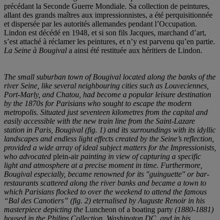
précédant la Seconde Guerre Mondiale. Sa collection de peintures,
allant des grands maîtres aux impressionnistes, a été perquisitionnée
et dispersée par les autorités allemandes pendant l’Occupation.
Lindon est décédé en 1948, et si son fils Jacques, marchand d’art,
s’est attaché à réclamer les peintures, et n’y est parvenu qu’en partie.
La Seine à Bougival
a ainsi été restituée aux héritiers de Lindon.
The small suburban town of Bougival located along the banks of the
river Seine, like several neighbouring cities such as Louveciennes,
Port-Marly, and Chatou, had become a popular leisure destination
by the 1870s for Parisians who sought to escape the modern
metropolis. Situated just seventeen kilometres from the capital and
easily accessible with the new train line from the Saint-Lazare
station in Paris, Bougival (fig. 1) and its surroundings with its idyllic
landscapes and endless light effects created by the Seine’s reflection,
provided a wide array of ideal subject matters for the Impressionists,
who advocated
plein-air
painting in view of capturing a specific
light and atmosphere at a precise moment in time. Furthermore,
Bougival especially, became renowned for its "guinguette" or bar-
restaurants scattered along the river banks and became a town to
which Parisians flocked to over the weekend to attend the famous
“Bal des Canotiers” (fig. 2) eternalised by Auguste Renoir in his
masterpiece depicting the
Luncheon of a boating party
(1880-1881)
housed in the Philips Collection, Washington DC, and in his