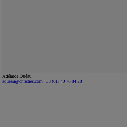
Adélaïde Quéau
aqueau@christies.com
+33 (0)1 40 76 84 28