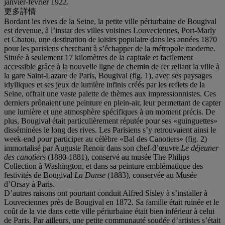
janvier-février 1922.
更多詳情
Bordant les rives de la Seine, la petite ville périurbaine de Bougival
est devenue, à l’instar des villes voisines Louveciennes, Port-Marly
et Chatou, une destination de loisirs populaire dans les années 1870
pour les parisiens cherchant à s’échapper de la métropole moderne.
Située à seulement 17 kilomètres de la capitale et facilement
accessible grâce à la nouvelle ligne de chemin de fer reliant la ville à
la gare Saint-Lazare de Paris, Bougival (fig. 1), avec ses paysages
idylliques et ses jeux de lumière infinis créés par les reflets de la
Seine, offrait une vaste palette de thèmes aux impressionnistes. Ces
derniers prônaient une peinture en plein-air, leur permettant de capter
une lumière et une atmosphère spécifiques à un moment précis. De
plus, Bougival était particulièrement réputée pour ses «guinguettes»
disséminées le long des rives. Les Parisiens s’y retrouvaient ainsi le
week-end pour participer au célèbre «Bal des Canotiers» (fig. 2)
immortalisé par Auguste Renoir dans son chef-d’œuvre
Le déjeuner
des canotiers
(1880-1881), conservé au musée The Philips
Collection à Washington, et dans sa peinture emblématique des
festivités de Bougival
La Danse
(1883), conservée au Musée
d’Orsay à Paris.
D’autres raisons ont pourtant conduit Alfred Sisley à s’installer à
Louveciennes près de Bougival en 1872. Sa famille était ruinée et le
coût de la vie dans cette ville périurbaine était bien inférieur à celui
de Paris. Par ailleurs, une petite communauté soudée d’artistes s’était