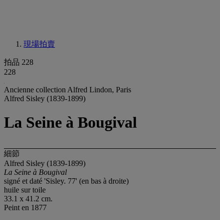
現場拍賣
拍品 228
228
Ancienne collection Alfred Lindon, Paris
Alfred Sisley (1839-1899)
La Seine à Bougival
細節
Alfred Sisley (1839-1899)
La Seine à Bougival
signé et daté 'Sisley. 77' (en bas à droite)
huile sur toile
33.1 x 41.2 cm.
Peint en 1877