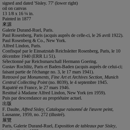
signed and dated 'Sisley. 77' (lower right)
oil on canvas
13 1/8 x 16 ¼ in.
Painted in 1877
來源
Galerie Durand-Ruel, Paris.
Paul Rosenberg, Paris (acquis auprès de celle-ci, le 26 avril 1922).
Paul Rosenberg & Co., New York.
Alfred Lindon, Paris.
Confisqué par le Einsatzstab Reichsleiter Rosenberg, Paris, le 10
décembre 1940 (ERR Li 51).
Sélectionné par Reichsmarschall Hermann Goering.
Gustav Rochlitz, Paris et Baden-Baden (acquis auprès de celui-ci;
faisant partie de l'échange no. 3, le 17 mars 1941).
Retrouvé par
Monuments, Fine Art
et
Archives Section, Munich
Central Collecting Point
(no. 8039), le 4 septembre 1945.
Rapatrié en France, le 27 mars 1946.
Restitué à Madame Alfred Lindon, New York (en 1959).
Puis par descendance au propriétaire actuel.
出版
F. Daulte,
Alfred Sisley, Catalogue raisonné de l'œuvre peint
,
Lausanne, 1959, no. 272 (illustré).
展覽
Paris, Galerie Durand-Ruel,
Exposition de tableaux par Sisley
,