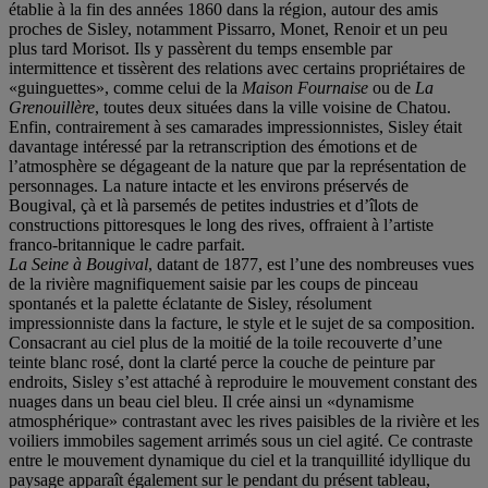
établie à la fin des années 1860 dans la région, autour des amis
proches de Sisley, notamment Pissarro, Monet, Renoir et un peu
plus tard Morisot. Ils y passèrent du temps ensemble par
intermittence et tissèrent des relations avec certains propriétaires de
«guinguettes», comme celui de la
Maison Fournaise
ou de
La
Grenouillère
, toutes deux situées dans la ville voisine de Chatou.
Enfin, contrairement à ses camarades impressionnistes, Sisley était
davantage intéressé par la retranscription des émotions et de
l’atmosphère se dégageant de la nature que par la représentation de
personnages. La nature intacte et les environs préservés de
Bougival, çà et là parsemés de petites industries et d’îlots de
constructions pittoresques le long des rives, offraient à l’artiste
franco-britannique le cadre parfait.
La Seine à Bougival
, datant de 1877, est l’une des nombreuses vues
de la rivière magnifiquement saisie par les coups de pinceau
spontanés et la palette éclatante de Sisley, résolument
impressionniste dans la facture, le style et le sujet de sa composition.
Consacrant au ciel plus de la moitié de la toile recouverte d’une
teinte blanc rosé, dont la clarté perce la couche de peinture par
endroits, Sisley s’est attaché à reproduire le mouvement constant des
nuages dans un beau ciel bleu. Il crée ainsi un «dynamisme
atmosphérique» contrastant avec les rives paisibles de la rivière et les
voiliers immobiles sagement arrimés sous un ciel agité. Ce contraste
entre le mouvement dynamique du ciel et la tranquillité idyllique du
paysage apparaît également sur le pendant du présent tableau,