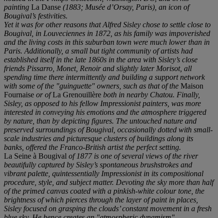
painting
La Danse
(1883; Musée d’Orsay, Paris), an icon of
Bougival’s festivities.
Yet it was for other reasons that Alfred Sisley chose to settle close to
Bougival, in Louveciennes in 1872, as his family was impoverished
and the living costs in this suburban town were much lower than in
Paris. Additionally, a small but tight community of artists had
established itself in the late 1860s in the area with Sisley’s close
friends Pissarro, Monet, Renoir and slightly later Morisot, all
spending time there intermittently and building a support network
with some of the "guinguette" owners, such as that of the
Maison
Fournaise
or of
La Grenouillère
both in nearby Chatou. Finally,
Sisley, as opposed to his fellow Impressionist painters, was more
interested in conveying his emotions and the atmosphere triggered
by nature, than by depicting figures. The untouched nature and
preserved surroundings of Bougival, occasionally dotted with small-
scale industries and picturesque clusters of buildings along its
banks, offered the Franco-British artist the perfect setting.
La Seine à Bougival
of 1877 is one of several views of the river
beautifully captured by Sisley’s spontaneous brushstrokes and
vibrant palette, quintessentially Impressionist in its compositional
procedure, style, and subject matter. Devoting the sky more than half
of the primed canvas coated with a pinkish-white colour tone, the
brightness of which pierces through the layer of paint in places,
Sisley focused on grasping the clouds’ constant movement in a fresh
blue sky. He hence creates an "atmospheric dynamism",