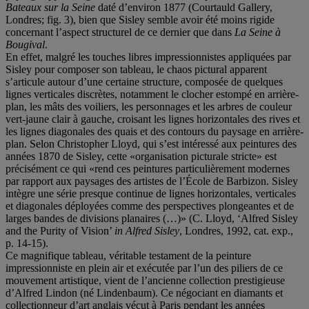
Bateaux sur la Seine
daté d’environ 1877 (Courtauld Gallery,
Londres; fig. 3), bien que Sisley semble avoir été moins rigide
concernant l’aspect structurel de ce dernier que dans
La Seine à
Bougival
.
En effet, malgré les touches libres impressionnistes appliquées par
Sisley pour composer son tableau, le chaos pictural apparent
s’articule autour d’une certaine structure, composée de quelques
lignes verticales discrètes, notamment le clocher estompé en arrière-
plan, les mâts des voiliers, les personnages et les arbres de couleur
vert-jaune clair à gauche, croisant les lignes horizontales des rives et
les lignes diagonales des quais et des contours du paysage en arrière-
plan. Selon Christopher Lloyd, qui s’est intéressé aux peintures des
années 1870 de Sisley, cette «organisation picturale stricte» est
précisément ce qui «rend ces peintures particulièrement modernes
par rapport aux paysages des artistes de l’École de Barbizon. Sisley
intègre une série presque continue de lignes horizontales, verticales
et diagonales déployées comme des perspectives plongeantes et de
larges bandes de divisions planaires (…)» (C. Lloyd, ‘Alfred Sisley
and the Purity of Vision’
in Alfred Sisley
, Londres, 1992, cat. exp.,
p. 14-15).
Ce magnifique tableau, véritable testament de la peinture
impressionniste en plein air et exécutée par l’un des piliers de ce
mouvement artistique, vient de l’ancienne collection prestigieuse
d’Alfred Lindon (né Lindenbaum). Ce négociant en diamants et
collectionneur d’art anglais vécut à Paris pendant les années