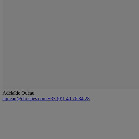
Adélaïde Quéau
aqueau@christies.com
+33 (0)1 40 76 84 28