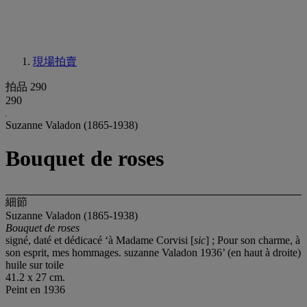
現場拍賣
拍品 290
290
Suzanne Valadon (1865-1938)
Bouquet de roses
細節
Suzanne Valadon (1865-1938)
Bouquet de roses
signé, daté et dédicacé ‘à Madame Corvisi [
sic
] ; Pour son charme, à
son esprit, mes hommages. suzanne Valadon 1936’ (en haut à droite)
huile sur toile
41.2 x 27 cm.
Peint en 1936