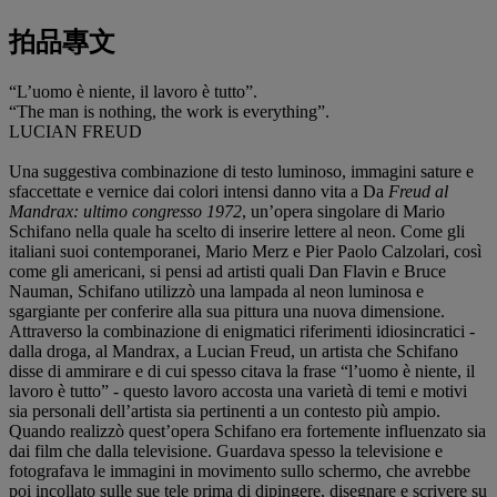
拍品專文
“L’uomo è niente, il lavoro è tutto”.
“The man is nothing, the work is everything”.
LUCIAN FREUD
Una suggestiva combinazione di testo luminoso, immagini sature e
sfaccettate e vernice dai colori intensi danno vita a Da
Freud al
Mandrax: ultimo congresso 1972
, un’opera singolare di Mario
Schifano nella quale ha scelto di inserire lettere al neon. Come gli
italiani suoi contemporanei, Mario Merz e Pier Paolo Calzolari, così
come gli americani, si pensi ad artisti quali Dan Flavin e Bruce
Nauman, Schifano utilizzò una lampada al neon luminosa e
sgargiante per conferire alla sua pittura una nuova dimensione.
Attraverso la combinazione di enigmatici riferimenti idiosincratici -
dalla droga, al Mandrax, a Lucian Freud, un artista che Schifano
disse di ammirare e di cui spesso citava la frase “l’uomo è niente, il
lavoro è tutto” - questo lavoro accosta una varietà di temi e motivi
sia personali dell’artista sia pertinenti a un contesto più ampio.
Quando realizzò quest’opera Schifano era fortemente influenzato sia
dai film che dalla televisione. Guardava spesso la televisione e
fotografava le immagini in movimento sullo schermo, che avrebbe
poi incollato sulle sue tele prima di dipingere, disegnare e scrivere su