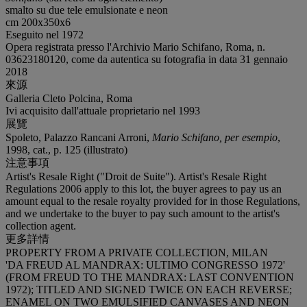
smalto su due tele emulsionate e neon
cm 200x350x6
Eseguito nel 1972
Opera registrata presso l'Archivio Mario Schifano, Roma, n.
03623180120, come da autentica su fotografia in data 31 gennaio
2018
來源
Galleria Cleto Polcina, Roma
Ivi acquisito dall'attuale proprietario nel 1993
展覽
Spoleto, Palazzo Rancani Arroni,
Mario Schifano, per esempio
,
1998, cat., p. 125 (illustrato)
注意事項
Artist's Resale Right ("Droit de Suite"). Artist's Resale Right
Regulations 2006 apply to this lot, the buyer agrees to pay us an
amount equal to the resale royalty provided for in those Regulations,
and we undertake to the buyer to pay such amount to the artist's
collection agent.
更多詳情
PROPERTY FROM A PRIVATE COLLECTION, MILAN
'DA FREUD AL MANDRAX: ULTIMO CONGRESSO 1972'
(FROM FREUD TO THE MANDRAX: LAST CONVENTION
1972); TITLED AND SIGNED TWICE ON EACH REVERSE;
ENAMEL ON TWO EMULSIFIED CANVASES AND NEON