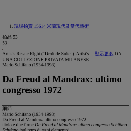
現場拍賣 15614
米蘭現代及當代藝術
拍品 53
53
Artist's Resale Right ("Droit de Suite"). Artist's…
顯示更多
DA
UNA COLLEZIONE PRIVATA MILANESE
Mario Schifano (1934-1998)
Da Freud al Mandrax: ultimo
congresso 1972
細節
Mario Schifano (1934-1998)
Da Freud al Mandrax: ultimo congresso 1972
titolo e due firme
Da Freud al Mandrax: ultimo congresso Schifano
Schifano
(sul retro di ogni elemento)