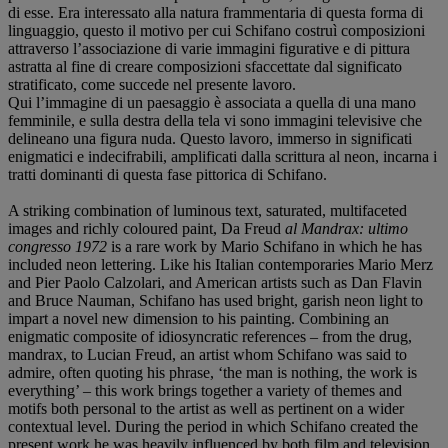
di esse. Era interessato alla natura frammentaria di questa forma di
linguaggio, questo il motivo per cui Schifano costruì composizioni
attraverso l’associazione di varie immagini figurative e di pittura
astratta al fine di creare composizioni sfaccettate dal significato
stratificato, come succede nel presente lavoro.
Qui l’immagine di un paesaggio è associata a quella di una mano
femminile, e sulla destra della tela vi sono immagini televisive che
delineano una figura nuda. Questo lavoro, immerso in significati
enigmatici e indecifrabili, amplificati dalla scrittura al neon, incarna i
tratti dominanti di questa fase pittorica di Schifano.
A striking combination of luminous text, saturated, multifaceted
images and richly coloured paint, Da Freud
al Mandrax: ultimo
congresso 1972
is a rare work by Mario Schifano in which he has
included neon lettering. Like his Italian contemporaries Mario Merz
and Pier Paolo Calzolari, and American artists such as Dan Flavin
and Bruce Nauman, Schifano has used bright, garish neon light to
impart a novel new dimension to his painting. Combining an
enigmatic composite of idiosyncratic references – from the drug,
mandrax, to Lucian Freud, an artist whom Schifano was said to
admire, often quoting his phrase, ‘the man is nothing, the work is
everything’ – this work brings together a variety of themes and
motifs both personal to the artist as well as pertinent on a wider
contextual level. During the period in which Schifano created the
present work he was heavily influenced by both film and television.