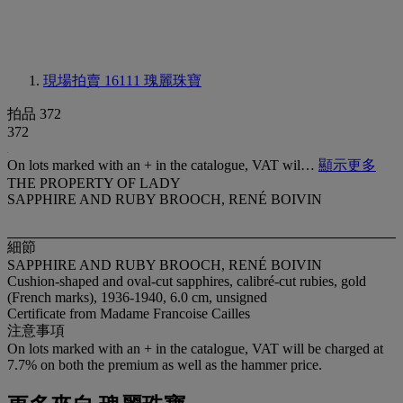
現場拍賣 16111
瑰麗珠寶
拍品 372
372
On lots marked with an + in the catalogue, VAT wil…
顯示更多
THE PROPERTY OF LADY
SAPPHIRE AND RUBY BROOCH, RENÉ BOIVIN
細節
SAPPHIRE AND RUBY BROOCH, RENÉ BOIVIN
Cushion-shaped and oval-cut sapphires, calibré-cut rubies, gold
(French marks), 1936-1940, 6.0 cm, unsigned
Certificate from Madame Francoise Cailles
注意事項
On lots marked with an + in the catalogue, VAT will be charged at
7.7% on both the premium as well as the hammer price.