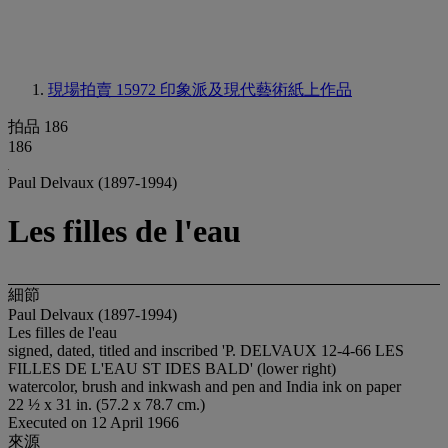
現場拍賣 15972
印象派及現代藝術紙上作品
拍品 186
186
Paul Delvaux (1897-1994)
Les filles de l'eau
細節
Paul Delvaux (1897-1994)
Les filles de l'eau
signed, dated, titled and inscribed 'P. DELVAUX 12-4-66 LES
FILLES DE L'EAU ST IDES BALD' (lower right)
watercolor, brush and inkwash and pen and India ink on paper
22 ½ x 31 in. (57.2 x 78.7 cm.)
Executed on 12 April 1966
來源