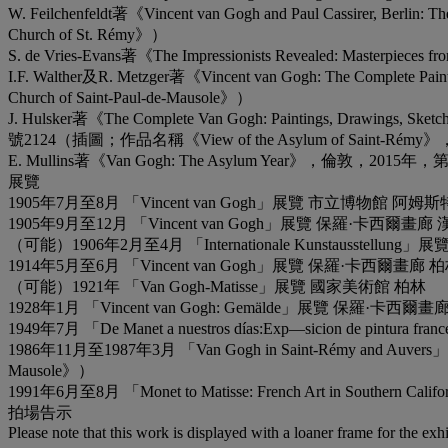
W. Feilchenfeldt著《Vincent van Gogh and Paul Cassirer,
Church of St. Rémy》）
S. de Vries-Evans著《The Impressionists Revealed: Mas
I.F. Walther及R. Metzger著《Vincent van Gogh: The Compl
Church of Saint-Paul-de-Mausole》）
J. Hulsker著《The Complete Van Gogh: Paintings, Drawings, S
號2124（插圖；作品名稱《View of the Asylum of Saint-Rém
E. Mullins著《Van Gogh: The Asylum Year》，倫敦，2015年，
展覽
1905年7月至8月 「Vincent van Gogh」展覽 市立博物館 阿姆斯特丹 
1905年9月至12月 「Vincent van Gogh」展覽 保羅·卡西爾畫
（可能）1906年2月至4月 「Internationale Kunstausstellu
1914年5月至6月 「Vincent van Gogh」展覽 保羅·卡西爾畫廊 柏
（可能）1921年 「Van Gogh-Matisse」展覽 國家美術館 柏林
1928年1月 「Vincent van Gogh: Gemälde」展覽 保羅·卡西
1949年7月 「De Manet a nuestros días:Exp—sicion de 
1986年11月至1987年3月 「Van Gogh in Saint-Rémy and 
Mausole》）
1991年6月至8月 「Monet to Matisse: French Art in Souther
拍場告示
Please note that this work is displayed with a loaner frame for the exhi