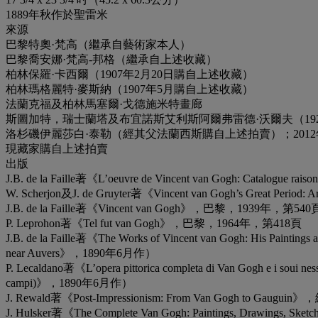
1889年秋作於聖雷米
來源
巴黎特奧·梵高（繼承自藝術家本人）
巴黎喬安娜·梵高-邦格（繼承自上述收藏）
柏林保羅·卡西爾（1907年2月20日購自上述收藏）
柏林瑪格麗特·麥斯納（1907年5月購自上述收藏）
法蘭克福及柏林馬塞爾·戈德施米特畫廊
斯圖加特，瑞士蘭塔及布宜諾斯艾利斯阿爾弗雷德·沃爾夫（192
洛杉磯伊麗莎白·泰勒（經其父法蘭西斯購自上述拍賣）；2012
現藏家購自上述拍賣
出版
J.B. de la Faille著《L’oeuvre de Vincent van Gogh: Ca
W. Scherjon及J. de Gruyter著《Vincent van Gogh’s Great P
J.B. de la Faille著《Vincent van Gogh》，巴黎，1939
P. Leprohon著《Tel fut van Gogh》，巴黎，1964年，第418頁
J.B. de la Faille著《The Works of Vincent van Gogh: H
near Auvers》，1890年6月作）
P. Lecaldano著《L’opera pittorica completa di Van Gogh 
campi)》，1890年6月作）
J. Rewald著《Post-Impressionism: From Van Gogh to Gaug
J. Hulsker著《The Complete Van Gogh: Paintings, Dra