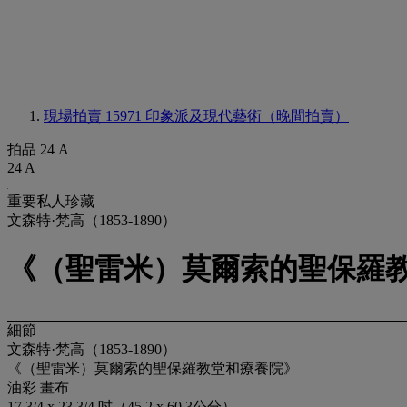
現場拍賣 15971
印象派及現代藝術（晚間拍賣）
拍品 24 A
24 A
重要私人珍藏
文森特·梵高（1853-1890）
《（聖雷米）莫爾索的聖保羅
細節
文森特·梵高（1853-1890）
《（聖雷米）莫爾索的聖保羅教堂和療養院》
油彩 畫布
17 3/4 x 23 3/4 吋（45.2 x 60.3公分）