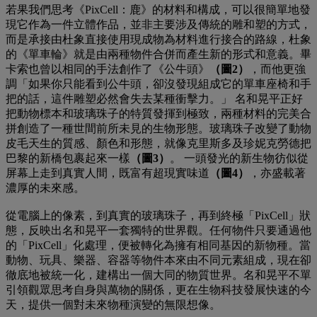
若果我們思考《PixCell：鹿》的材料和構成，可以很簡單地發
現它作為一件立體作品，並非主要涉及傳統的雕和塑的方式，
而是承接由杜象直接使用現成物為材料進行接合的路線，杜象
的《單車輪》就是由兩種物件合併而產生新的形式和意義。畢
卡索也曾以相同的手法創作了《公牛頭》
（圖2）
，而他更強
調「如果你只能看到公牛頭，卻沒發現組成它的單車座椅和手
把的話，這件雕塑必然會失去某種衝擊力。」 名和晃平正好
把動物標本和玻璃珠子的特質發揮到極致，兩種材料的完美合
拼創造了一種世間前所未見的生物形態。玻璃珠子改變了動物
皮毛天生的質感、顏色和形態，就像克里斯多及珍妮克勞德把
巴黎的新橋包裹起來一樣
（圖3）
。 一頭發光的新生物彷似從
屏幕上走到真實人間，既富有超現實味道
（圖4）
，亦盛載著
濃厚的未來感。
從電腦上的像素，到真實的玻璃珠子，再到終極「PixCell」狀
態，反映出名和晃平一套獨特的世界觀。任何物件只要通過他
的「PixCell」化處理，便被轉化為擁有相同基因的新物種。當
動物、玩具、樂器、容器等物件本來由不同元素組成，現在卻
徹底地被統一化，建構出一個大同的物質世界。名和晃平不單
引領觀眾思考自身與萬物的關係，更在生物科技發展快速的今
天，提供一個對未來物種演變的無限想像。