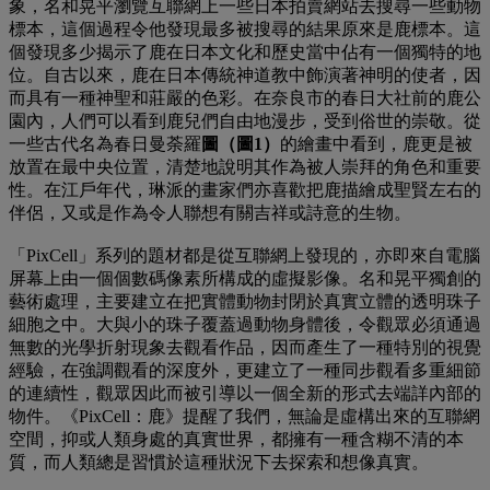
象，名和晃平瀏覽互聯網上一些日本拍賣網站去搜尋一些動物
標本，這個過程令他發現最多被搜尋的結果原來是鹿標本。這
個發現多少揭示了鹿在日本文化和歷史當中佔有一個獨特的地
位。自古以來，鹿在日本傳統神道教中飾演著神明的使者，因
而具有一種神聖和莊嚴的色彩。在奈良市的春日大社前的鹿公
園內，人們可以看到鹿兒們自由地漫步，受到俗世的崇敬。從
一些古代名為春日曼荼羅
圖
（圖1）
的繪畫中看到，鹿更是被
放置在最中央位置，清楚地說明其作為被人崇拜的角色和重要
性。在江戶年代，琳派的畫家們亦喜歡把鹿描繪成聖賢左右的
伴侶，又或是作為令人聯想有關吉祥或詩意的生物。
「PixCell」系列的題材都是從互聯網上發現的，亦即來自電腦
屏幕上由一個個數碼像素所構成的虛擬影像。名和晃平獨創的
藝術處理，主要建立在把實體動物封閉於真實立體的透明珠子
細胞之中。大與小的珠子覆蓋過動物身體後，令觀眾必須通過
無數的光學折射現象去觀看作品，因而產生了一種特別的視覺
經驗，在強調觀看的深度外，更建立了一種同步觀看多重細節
的連續性，觀眾因此而被引導以一個全新的形式去端詳內部的
物件。《PixCell：鹿》提醒了我們，無論是虛構出來的互聯網
空間，抑或人類身處的真實世界，都擁有一種含糊不清的本
質，而人類總是習慣於這種狀況下去探索和想像真實。