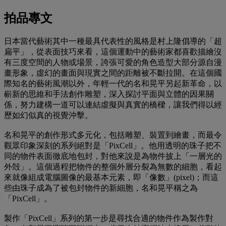
拍品專文
日本當代藝術其中一種最具代表性的風格是村上隆倡導的「超
扁平」，從表面技巧來看，這個運動中的藝術家都喜歡描繪沒
有三度空間的人物或場景，誇張可愛的角色造型大部分源自漫
畫形象，虛幻的畫面與現實之間的距離被不斷拉開。在這個國
際知名的藝術風潮以外，年輕一代的名和晃平另起新革命，以
嶄新的思維和手法創作雕塑，深入探討平面與立體的因果關
係，努力建構一道可以連結虛擬與真實的橋樑，讓我們得以經
歷如幻似真的視覺沖擊。
名和晃平的創作形式多元化，包括雕塑、裝置到繪畫，而最令
觀眾印象深刻的系列絕對是「PixCell」。他用透明的珠子把不
同的物件表面徹底地包封，對他來說是為物件披上「一層光的
外殻」。這個過程把物件的整個外層分裂為無數的細胞，看起
來就像組成電腦圖像的最基本元素，即「像數」(pixel)；而這
些由珠子成為了被包封物件的新細胞，名和晃平稱之為
「PixCell」。
製作「PixCell」系列的第一步是尋找合適的物件作為製作對