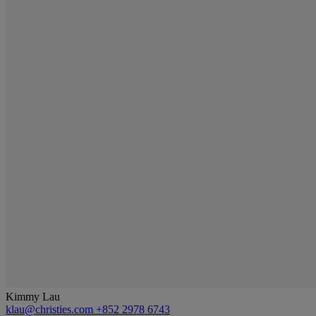
Kimmy Lau
klau@christies.com
+852 2978 6743