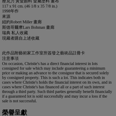
壓克力 黃金顏料 金屬塗料 畫布
117 x 91 cm. (46 1/8 x 35 7/8 in.)
1998年作
來源
紐約Robert Miller 畫廊
斯德哥爾摩Lars Bohman 畫廊
瑞典 私人收藏
現藏者購自上述收藏
此作品附藝術家工作室所簽發之藝術品註冊卡
注意事項
On occasion, Christie's has a direct financial interest in lots
consigned for sale which may include guaranteeing a minimum
price or making an advance to the consignor that is secured solely
by consigned property. This is such a lot. This indicates both in
cases where Christie's holds the financial interest on its own, and in
cases where Christie's has financed all or a part of such interest
through a third party. Such third parties generally benefit financially
if a guaranteed lot is sold successfully and may incur a loss if the
sale is not successful.
榮譽呈獻