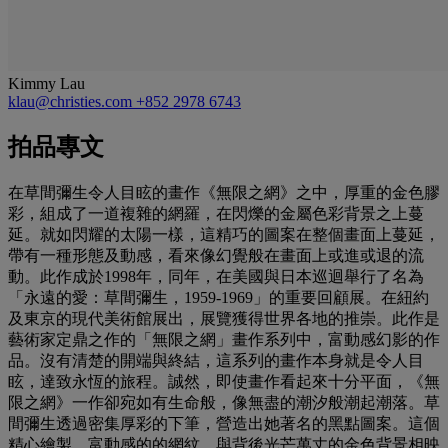
Kimmy Lau
klau@christies.com
+852 2978 6743
拍品專文
在草間彌生令人目眩的畫作《無限之網》之中，厚重的金色膠
彩，組成了一道複雜的網羅，在閃爍的金屬色彩背景之上蔓
延。就如閃耀的太陽一樣，這精巧的圖案在整個畫面上蔓延，
帶有一種形態及動感，看來像幻覺般在畫面上或進或退的流
動。此作成於1998年，同年，在美國與日本巡迴舉行了名為
「永遠的愛：草間彌生，1959-1969」的重要回顧展。在紐約
及東京的現代美術館展出，展覽獲得世界各地的推崇。此作是
藝術家定鼎之作的「無限之網」畫作系列中，富動感幻影的作
品。沒有清楚的開端與終結，這系列的畫作本身就是令人目
眩，達致永恆的旅程。誠然，即使畫作看起來十分平面，《無
限之網》一作卻宛如有生命般，像無盡的潮汐般潮起潮落。草
間彌生透過密集厚彩的下筆，營造出她著名的黑點圖案。這個
精心繪製，富動感的的網紋，與背後光芒萬丈的金色背景相映