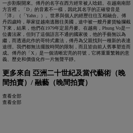
一步割裂開來。傅丹的名字在西方經常被人唸錯。在越南南部
方言裡，「D」的音素不一樣，因此其名字的正確發音是
「洋」（「Yahn」）。世界與個人的經歷往往互相融合。傅
丹四歲時，舉家從越南逃難往美國，途中被一艘丹麥貨輪攔截
下來，結果，他們在1979年定居丹麥。在越南，Phung Vo是一
位書法家，但到了這個語言不通的國家後，他的手藝無以為
繼，而透過此作的哥特式書法，傅丹為父親找到一種新的表達
途徑。我們都無法擺脫時間的限制，而且皆由前人舊事塑造而
成。傅丹的「X」是一個清晰宏亮的符號，它將重重繁雜的意
義、歷史和價值化作一片無聲平靜。
更多來自
亞洲二十世紀及當代藝術（晚
間拍賣）/ 融藝（晚間拍賣）
查看全部
查看全部