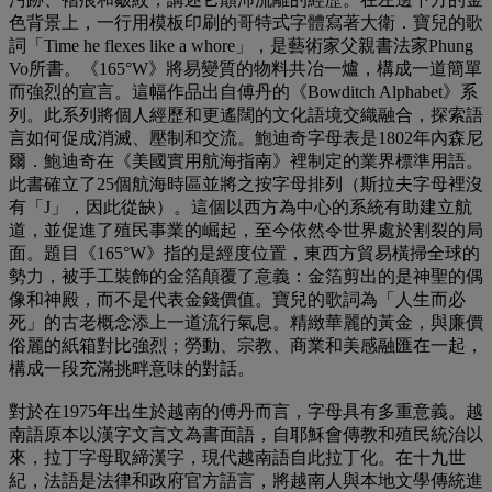
色背景上，一行用模板印刷的哥特式字體寫著大衛．寶兒的歌
詞「Time he flexes like a whore」，是藝術家父親書法家Phung
Vo所書。《165°W》將易變質的物料共冶一爐，構成一道簡單
而強烈的宣言。這幅作品出自傅丹的《Bowditch Alphabet》系
列。此系列將個人經歷和更遙闊的文化語境交織融合，探索語
言如何促成消滅、壓制和交流。鮑迪奇字母表是1802年內森尼
爾．鮑迪奇在《美國實用航海指南》裡制定的業界標準用語。
此書確立了25個航海時區並將之按字母排列（斯拉夫字母裡沒
有「J」，因此從缺）。這個以西方為中心的系統有助建立航
道，並促進了殖民事業的崛起，至今依然令世界處於割裂的局
面。題目《165°W》指的是經度位置，東西方貿易橫掃全球的
勢力，被手工裝飾的金箔顛覆了意義：金箔剪出的是神聖的偶
像和神殿，而不是代表金錢價值。寶兒的歌詞為「人生而必
死」的古老概念添上一道流行氣息。精緻華麗的黃金，與廉價
俗麗的紙箱對比強烈；勞動、宗教、商業和美感融匯在一起，
構成一段充滿挑畔意味的對話。
對於在1975年出生於越南的傅丹而言，字母具有多重意義。越
南語原本以漢字文言文為書面語，自耶穌會傳教和殖民統治以
來，拉丁字母取締漢字，現代越南語自此拉丁化。在十九世
紀，法語是法律和政府官方語言，將越南人與本地文學傳統進