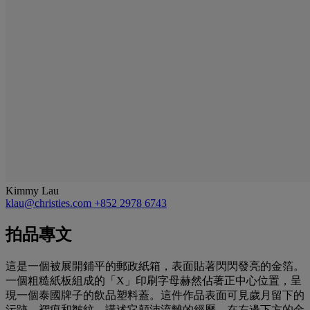
Kimmy Lau
klau@christies.com
+852 2978 6743
拍品專文
這是一個被展開鋪平的郵政紙箱，表面貼著閃閃發亮的金箔。
一個粗糙紙板組成的「X」印刷字母赫然佔著正中心位置，呈
現一個泰國牌子的飲品塑料蓋。這件作品表面可見歲月留下的
污跡、褶痕和皺紋，講述它顛沛流離的經歷。在左邊下方的金