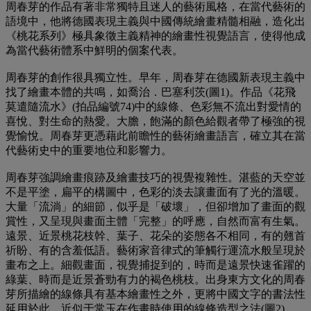
周春芽的作品有著非常獨特且迷人的藝術風格，在當代藝術的
語境中，他將德國表現主義與中國傳統繪畫精髓相融，造化出
《桃花系列》極具象徵主義精神的繪畫性視覺語言，使得他成
為當代藝術體系中鮮明的個案代表。
周春芽的創作很具獨立性。早年，周春芽在德國新表現主義中
找了繪畫本體的共鳴，如喬治．巴塞利茨(圖1)。作品《花飛
莫遣隨流水》(拍品編號74)中的線條、色彩無不流出對愛情的
喜悅、對生命的熱愛。大膽，飽滿的顏色給觀者帶了極強的視
覺愉悅。周春芽更憑藉此前瞻性的藝術繪畫語言，確立其在當
代藝術史中的重要地位和影響力。
周春芽強調繪畫痕跡及繪畫技巧的視覺複雜性。湛藍的天空並
不是平塗，扁平的構圖中，色彩的淡去讓畫面有了光的溫暖。
大量「流淌」的細節，似乎是「破壞」，但卻增加了畫面的觀
賞性，又呈現與畫面主體「完整」的呼應，自然而富有生氣。
遠景、近景桃花枝幹、葉子、花朵的姿態各不相同，有的翹首
祈盼、有的含羞低語。藝術家音律式的筆觸行運流水般呈現於
畫布之上。細觀畫面，視覺捕捉到的，時而是遠景快速雀躍的
綠葉、時而是近景蒼勁有力的褐色桃枝。出身東方文化的周春
芽所描繪的線條具有基本繪畫性之外，更將中國文字的書法性
延用於此。近似于常玉在作畫時使用的線條造型之法(圖2)，