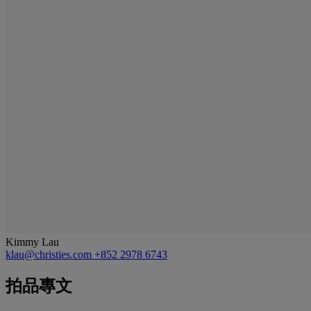
Kimmy Lau
klau@christies.com
+852 2978 6743
拍品專文