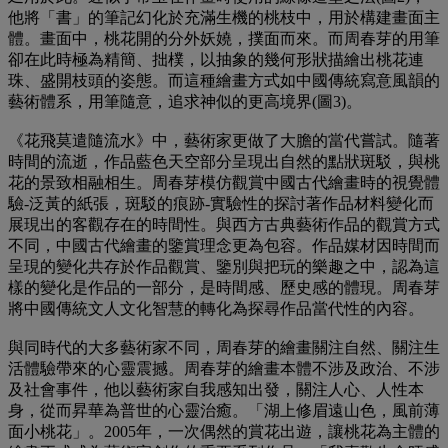
他將「書」的筆記幻化於充滿生機的桃枝中，用於構建畫面主
體。畫面中，桃花開的分外妖嬈，撲面而來。而周春芽的用筆
卻在此時極為精簡、拙樸，以抽象的幾何形狀描繪出桃花連
珠、盛開枝頭的姿態。而這種繪畫方式如中國傳統寫意風韻的
藝術體系，用筆隨意，追求神似的更高境界(圖3)。
《花飛莫遣隨流水》中，藝術家更做了大膽的當代嘗試。隨著
時間的流逝，作品藍色天空部分呈現出自然的點狀斑駁，與桃
花的景致相融相生。周春芽模仿觀賞中國古代繪畫時的視覺體
驗-泛黃的紙張，斑駁的痕跡-實驗性的探討著作品材料變化而
展現出的客觀存在的時間性。與西方古典藝術作品的觀賞方式
不同，中國古代繪畫的鑒賞理念更為包容。作品媒材因時間而
呈現的變化共存於作品觀賞、鑒別與把玩的樂趣之中，認為這
樣的變化是作品的一部分，是時間感、歷史感的體現。周春芽
將中國傳統文人文化智慧的轉化為探尋作品當代性的內容。
與同時代的大多藝術家不同，周春芽的繪畫關注自然、關注生
活體驗帶來的心靈震撼。周春芽的繪畫本體不涉及政治、不涉
及社會事件，他以藝術家自我感知出發，關注人心、人性本
身，從而昇華為普世的心靈治癒。「湖上修眉遠山色，風前薄
面小桃花」。2005年，一次偶然的賞花出遊，讓桃花為主體的