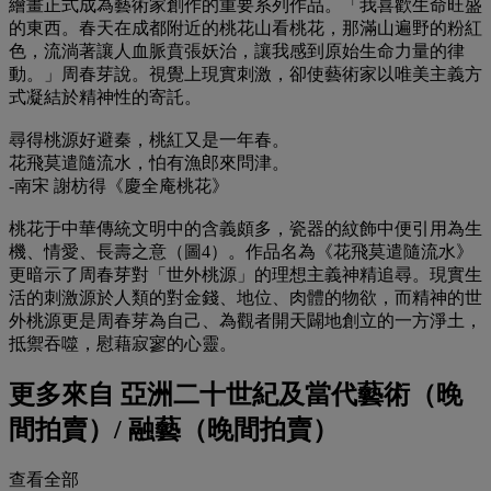
繪畫正式成為藝術家創作的重要系列作品。「我喜歡生命旺盛
的東西。春天在成都附近的桃花山看桃花，那滿山遍野的粉紅
色，流淌著讓人血脈賁張妖治，讓我感到原始生命力量的律
動。」周春芽說。視覺上現實刺激，卻使藝術家以唯美主義方
式凝結於精神性的寄託。
尋得桃源好避秦，桃紅又是一年春。
花飛莫遣隨流水，怕有漁郎來問津。
-南宋 謝枋得《慶全庵桃花》
桃花于中華傳統文明中的含義頗多，瓷器的紋飾中便引用為生
機、情愛、長壽之意（圖4）。作品名為《花飛莫遣隨流水》
更暗示了周春芽對「世外桃源」的理想主義神精追尋。現實生
活的刺激源於人類的對金錢、地位、肉體的物欲，而精神的世
外桃源更是周春芽為自己、為觀者開天闢地創立的一方淨土，
抵禦吞噬，慰藉寂寥的心靈。
更多來自
亞洲二十世紀及當代藝術（晚
間拍賣）/ 融藝（晚間拍賣）
查看全部