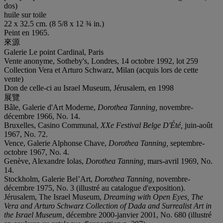
dos)
huile sur toile
22 x 32.5 cm. (8 5/8 x 12 ¾ in.)
Peint en 1965.
來源
Galerie Le point Cardinal, Paris
Vente anonyme, Sotheby's, Londres, 14 octobre 1992, lot 259
Collection Vera et Arturo Schwarz, Milan (acquis lors de cette
vente)
Don de celle-ci au Israel Museum, Jérusalem, en 1998
展覽
Bâle, Galerie d'Art Moderne,
Dorothea Tanning,
novembre-
décembre 1966, No. 14.
Bruxelles, Casino Communal,
XXe Festival Belge D'Été,
juin-août
1967, No. 72.
Vence, Galerie Alphonse Chave,
Dorothea Tanning,
septembre-
octobre 1967, No. 4.
Genève, Alexandre Iolas,
Dorothea Tanning,
mars-avril 1969, No.
14.
Stockholm, Galerie Bel’Art,
Dorothea Tanning,
novembre-
décembre 1975, No. 3 (illustré au catalogue d'exposition).
Jérusalem, The Israel Museum,
Dreaming with Open Eyes, The
Vera and Arturo Schwarz Collection of Dada and Surrealist Art in
the Israel Museum
, décembre 2000-janvier 2001, No. 680 (illustré