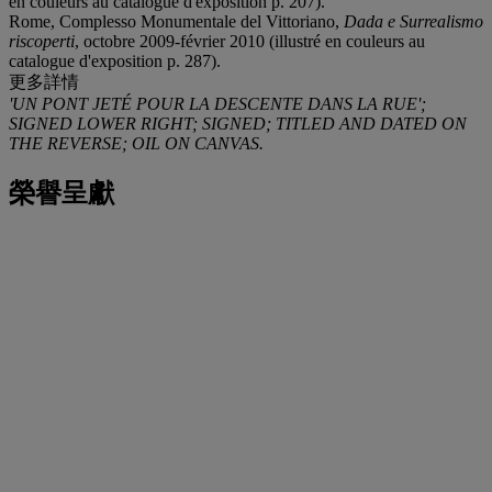
en couleurs au catalogue d'exposition p. 207).
Rome, Complesso Monumentale del Vittoriano,
Dada e Surrealismo
riscoperti
, octobre 2009-février 2010 (illustré en couleurs au
catalogue d'exposition p. 287).
更多詳情
'UN PONT JETÉ POUR LA DESCENTE DANS LA RUE';
SIGNED LOWER RIGHT; SIGNED; TITLED AND DATED ON
THE REVERSE; OIL ON CANVAS.
榮譽呈獻