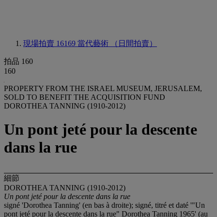
現場拍賣 16169
當代藝術 （日間拍賣）
拍品 160
160
PROPERTY FROM THE ISRAEL MUSEUM, JERUSALEM,
SOLD TO BENEFIT THE ACQUISITION FUND
DOROTHEA TANNING (1910-2012)
Un pont jeté pour la descente
dans la rue
細節
DOROTHEA TANNING (1910-2012)
Un pont jeté pour la descente dans la rue
signé 'Dorothea Tanning' (en bas à droite); signé, titré et daté '"Un
pont jeté pour la descente dans la rue" Dorothea Tanning 1965' (au