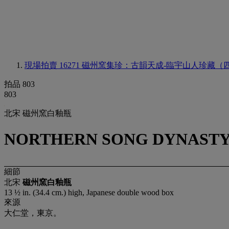
現場拍賣 16271
磁州窯集珍：古韻天成-臨宇山人珍藏（
拍品 803
803
北宋 磁州窯白釉瓶
NORTHERN SONG DYNASTY (
細節
北宋
磁州窯白釉瓶
13 ½ in. (34.4 cm.) high, Japanese double wood box
來源
大仁堂，東京。