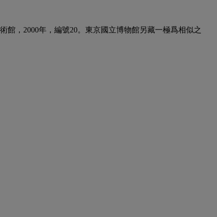
ection》，新奧爾良美術館，2000年，編號20。東京國立博物館另藏一極爲相似之