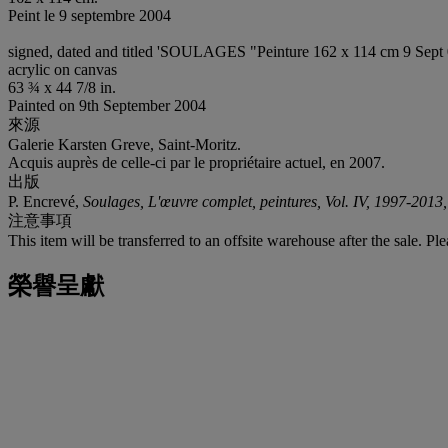
Peint le 9 septembre 2004
signed, dated and titled 'SOULAGES "Peinture 162 x 114 cm 9 Sept 0
acrylic on canvas
63 ¾ x 44 7/8 in.
Painted on 9th September 2004
來源
Galerie Karsten Greve, Saint-Moritz.
Acquis auprès de celle-ci par le propriétaire actuel, en 2007.
出版
P. Encrevé,
Soulages, L'œuvre complet, peintures, Vol. IV, 1997-2013
注意事項
This item will be transferred to an offsite warehouse after the sale. Pl
榮譽呈獻