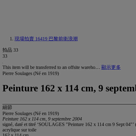
現場拍賣 16419
巴黎前衛浪潮
拍品 33
33
This item will be transferred to an offsite wareho…
顯示更多
Pierre Soulages (Né en 1919)
Peinture 162 x 114 cm, 9 septem
細節
Pierre Soulages (Né en 1919)
Peinture 162 x 114 cm, 9 septembre 2004
signé, daté et titré ‘SOULAGES "Peinture 162 x 114 cm 9 Sept 04"’ (
acrylique sur toile
162 x 114 cm.