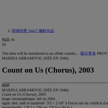
現場拍賣 16417
攝影作品
拍品 16
16
This item will be transferred to an offsite wareho…
顯示更多
PROV
MARINA ABRAMOVIC (NÉE EN 1946)
Count on Us (Chorus), 2003
細節
MARINA ABRAMOVIC (NÉE EN 1946)
Count on Us (Chorus), 2003
tirage chromogénique, tiré en 2004
signé, titré, daté et numéroté ‘3/5 + 2 AP’ à l'encre sur un certificat 
image/feuille: 178.5 x 239 cm. (70 ¼ x 94 in.)