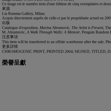
Ce tirage est le numéro trois d'une édition de cinq exemplaires et deux 
來源
Lia Rumma Gallery, Milan;
Acquis directement auprès de celle-ci par le propriétaire actuel en 200
出版
Catalogue d'exposition,
Marina Abramovic. The Artist is Present
, Th
M. Abramovic,
A Walk Through Walls: A Memoir
, Penguin Random H
注意事項
This item will be transferred to an offsite warehouse after the sale. Pl
更多詳情
CHROMOGENIC PRINT, PRINTED 2004; SIGNED, TITLED, 
榮譽呈獻