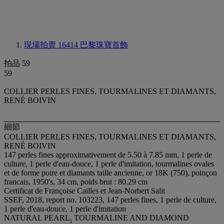
現場拍賣 16414
巴黎珠寶首飾
拍品 59
59
COLLIER PERLES FINES, TOURMALINES ET DIAMANTS,
RENÉ BOIVIN
細節
COLLIER PERLES FINES, TOURMALINES ET DIAMANTS,
RENÉ BOIVIN
147 perles fines approximativement de 5.50 à 7.85 mm, 1 perle de
culture, 1 perle d'eau-douce, 1 perle d'imitation, tourmalines ovales
et de forme poire et diamants taille ancienne, or 18K (750), poinçon
francais, 1950's, 34 cm, poids brut : 80.29 cm
Certificat de Françoise Cailles et Jean-Norbert Salit
SSEF, 2018, report no. 103223, 147 perles fines, 1 perle de culture,
1 perle d'eau-douce, 1 perle d'imitation
NATURAL PEARL, TOURMALINE AND DIAMOND