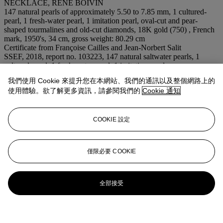
NECKLACE, RENÉ BOIVIN
147 natural pearls of approximately 5.50 to 7.85 mm, 1 cultured-
pearl, 1 fresh-water pearl, 1 imitation pearl, oval-cut and pear-
shaped tourmalines and old-cut diamonds, 18K gold (750) , French
mark, 1950's, 34 cm, gross weight: 80.29 cm
Certificate from Françoise Cailles and Jean-Norbert Salit
SSEF, 2018, report no. 103223, 147 natural saltwater pearls, 1
cultured-pearl, 1 fresh-water pearl, 1 imitation pearl
我們使用 Cookie 來提升您在本網站、我們的通訊以及整個網路上的
更多來自
巴黎珠寶首飾
使用體驗。欲了解更多資訊，請參閱我們的
Cookie 通知
查看全部
COOKIE 設定
查看全部
僅限必要 COOKIE
全部接受