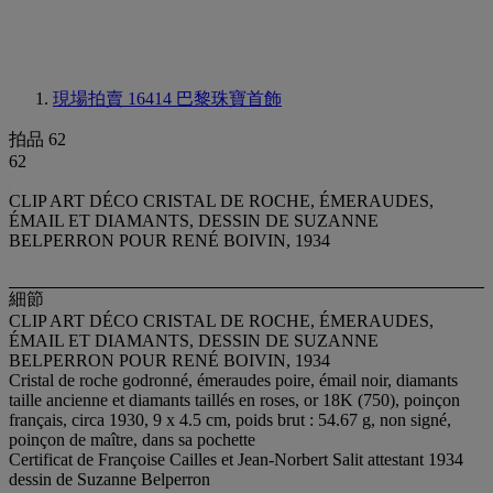
現場拍賣 16414
巴黎珠寶首飾
拍品 62
62
CLIP ART DÉCO CRISTAL DE ROCHE, ÉMERAUDES,
ÉMAIL ET DIAMANTS, DESSIN DE SUZANNE
BELPERRON POUR RENÉ BOIVIN, 1934
細節
CLIP ART DÉCO CRISTAL DE ROCHE, ÉMERAUDES,
ÉMAIL ET DIAMANTS, DESSIN DE SUZANNE
BELPERRON POUR RENÉ BOIVIN, 1934
Cristal de roche godronné, émeraudes poire, émail noir, diamants
taille ancienne et diamants taillés en roses, or 18K (750), poinçon
français, circa 1930, 9 x 4.5 cm, poids brut : 54.67 g, non signé,
poinçon de maître, dans sa pochette
Certificat de Françoise Cailles et Jean-Norbert Salit attestant 1934
dessin de Suzanne Belperron