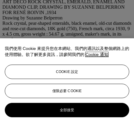
ART DECO ROCK CRYSTAL, EMERALD, ENAMEL AND
DIAMOND CLIP, DRAWING BY SUZANNE BELPERRON
FOR RENÉ BOIVIN ,1934
Drawing by Suzanne Belperron
Rock crystal, pear-shaped emeralds, black enamel, old-cut diamonds
and rose-cut diamonds, 18K gold (750), French mark, circa 1930, 9
x 4.5 cm, gross weight : 54.67 g, unsigned, maker's mark, in its
pouch
Certificate from Françoise Cailles and Jean-Norbert Salit, stating
我們使用 Cookie 來提升您在本網站、我們的通訊以及整個網路上的
1934, drawing by Suzanne Belperron
使用體驗。欲了解更多資訊，請參閱我們的
Cookie 通知
拍場告示
Please note that this brooch has been made in 1934. Drawing by
Suzanne Belperron for René Boivin.
COOKIE 設定
更多來自
巴黎珠寶首飾
僅限必要 COOKIE
查看全部
查看全部
全部接受