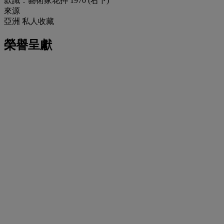
款識：藝術家花押 1970 (右下)
來源
亞洲 私人收藏
榮譽呈獻