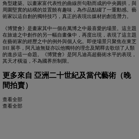
角型建築。以畫家富代表性的曲線所勾勒而成的中央圓拱，與
周圍堅實的結構的並置饒有趣味，為作品點綴了一重動感。藝
術家以這自創的獨特技巧，真正的表現出媒材的創造潛力。
《博覽會》是畫家其中一個在萬博之中最喜愛的場景。這主題
在旅途之中創作的另一幅自畫像中，再度出現，表現了這主題
在藝術家的經歷之中的例外與個人化。即使場景只聚焦在東芝
IHI 展亭，阿凡迪無疑亦以他獨特的理念及闡釋去歌頌了人類
的進步這一命題。《博覽會》是阿凡迪高超藝術水平的表現，
其天才橫溢，不為國界所制限。
更多來自
亞洲二十世紀及當代藝術（晚
間拍賣）
查看全部
查看全部