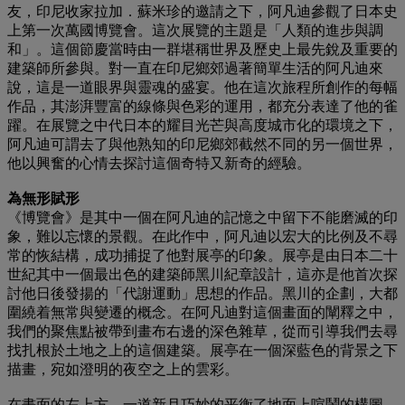
友，印尼收家拉加．蘇米珍的邀請之下，阿凡迪參觀了日本史
上第一次萬國博覽會。這次展覽的主題是「人類的進步與調
和」。這個節慶當時由一群堪稱世界及歷史上最先銳及重要的
建築師所參與。對一直在印尼鄉郊過著簡單生活的阿凡迪來
說，這是一道眼界與靈魂的盛宴。他在這次旅程所創作的每幅
作品，其澎湃豐富的線條與色彩的運用，都充分表達了他的雀
躍。在展覽之中代日本的耀目光芒與高度城市化的環境之下，
阿凡迪可謂去了與他熟知的印尼鄉郊截然不同的另一個世界，
他以興奮的心情去探討這個奇特又新奇的經驗。
為無形賦形
《博覽會》是其中一個在阿凡迪的記憶之中留下不能磨滅的印
象，難以忘懷的景觀。在此作中，阿凡迪以宏大的比例及不尋
常的恢結構，成功捕捉了他對展亭的印象。展亭是由日本二十
世紀其中一個最出色的建築師黑川紀章設計，這亦是他首次探
討他日後發揚的「代謝運動」思想的作品。黑川的企劃，大都
圍繞着無常與變遷的概念。在阿凡迪對這個畫面的闡釋之中，
我們的聚焦點被帶到畫布右邊的深色雜草，從而引導我們去尋
找扎根於土地之上的這個建築。展亭在一個深藍色的背景之下
描畫，宛如澄明的夜空之上的雲彩。
在畫面的左上方，一道新月巧妙的平衡了地面上喧鬧的構圖。