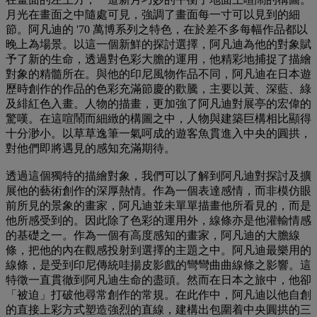
月光在畫面之中隨處可見，強調了畫面每一寸可以見到的細
節。阿凡迪的 '70 萬博系列之特色，在於差不多每幅作品都以
晚上為場景。以這一個新鮮的探討選擇，阿凡迪為他的對象賦
予了新的生命，透過對色彩大膽的運用，他精彩地捕捉了描繪
對象的精髓所在。與他的印尼風物作品不同，阿凡迪在日本遊
歷時創作的作品的色彩充滿節慶的歡騰，主要以黃、深藍、綠
及緋紅色入畫。人物的描畫，更加強了阿凡迪對展亭的宏偉的
驚嘆。在這喧鬧而細緻的構圖之中，人物與建築巨構相比顯得
十分渺小。以草草逸筆一氣呵成的遊客魚貫進入中央的圓拱，
對他們即將遇見的感知充滿期待。
透過這個獨特的描繪對象，我們可以了解到阿凡迪對探討及擴
展他的藝術創作的深厚熱情。作為一個表達感情，而非模仿眼
前所見的景象的畫家，阿凡迪並未單單描畫他所看見的，而是
他所感受到的。因此除了色彩的運用外，線條亦是他灌輸情感
的基礎之一。作為一個有高度感知的畫家，阿凡迪的大膽線
條，把他的內在觀感投射到選擇的主題之中。阿凡迪最樂用的
線條，是受到印尼傳統哇揚皮影戲的彎彎曲曲線條之影響。這
特徵一直貫徹到阿凡迪生命的盡頭。然而在日本之旅中，他卻
「被迫」打破他尋常創作的常規。在此作中，阿凡迪以他自創
的直接上彩方式塑造強烈的直線，建構出包圍着中央圓拱的三