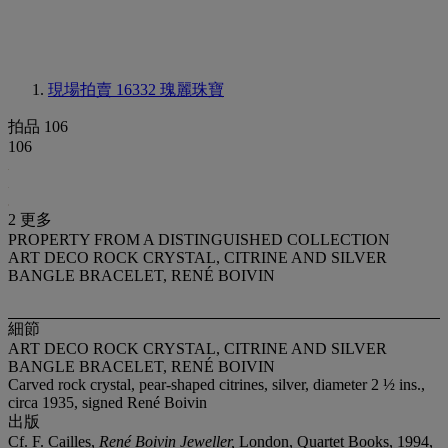
現場拍賣 16332
瑰麗珠寶
拍品 106
106
2 更多
PROPERTY FROM A DISTINGUISHED COLLECTION
ART DECO ROCK CRYSTAL, CITRINE AND SILVER
BANGLE BRACELET, RENÉ BOIVIN
細節
ART DECO ROCK CRYSTAL, CITRINE AND SILVER
BANGLE BRACELET, RENÉ BOIVIN
Carved rock crystal, pear-shaped citrines, silver, diameter 2 ½ ins.,
circa 1935, signed René Boivin
出版
Cf. F. Cailles,
René Boivin Jeweller,
London, Quartet Books, 1994,