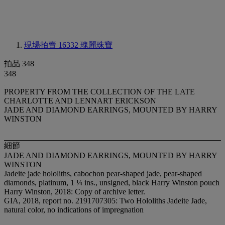
現場拍賣 16332
瑰麗珠寶
拍品 348
348
PROPERTY FROM THE COLLECTION OF THE LATE
CHARLOTTE AND LENNART ERICKSON
JADE AND DIAMOND EARRINGS, MOUNTED BY HARRY
WINSTON
細節
JADE AND DIAMOND EARRINGS, MOUNTED BY HARRY
WINSTON
Jadeite jade hololiths, cabochon pear-shaped jade, pear-shaped
diamonds, platinum, 1 ¼ ins., unsigned, black Harry Winston pouch
Harry Winston, 2018: Copy of archive letter.
GIA, 2018, report no. 2191707305: Two Hololiths Jadeite Jade,
natural color, no indications of impregnation