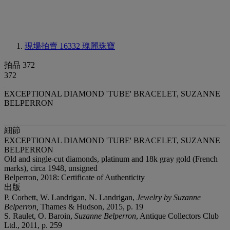
現場拍賣 16332
瑰麗珠寶
拍品 372
372
EXCEPTIONAL DIAMOND 'TUBE' BRACELET, SUZANNE
BELPERRON
細節
EXCEPTIONAL DIAMOND 'TUBE' BRACELET, SUZANNE
BELPERRON
Old and single-cut diamonds, platinum and 18k gray gold (French
marks), circa 1948, unsigned
Belperron, 2018: Certificate of Authenticity
出版
P. Corbett, W. Landrigan, N. Landrigan,
Jewelry by Suzanne
Belperron,
Thames & Hudson, 2015, p. 19
S. Raulet, O. Baroin,
Suzanne Belperron
, Antique Collectors Club
Ltd., 2011, p. 259