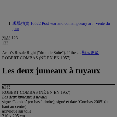
現場拍賣 16522
Post-war and contemporary art - vente du
jour
拍品 123
123
Artist's Resale Right ("droit de Suite"). If the …
顯示更多
ROBERT COMBAS (NÉ EN EN 1957)
Les deux jumeaux à tuyaux
細節
ROBERT COMBAS (NÉ EN EN 1957)
Les deux jumeaux à tuyaux
signé 'Combas' (en bas à droite); signé et daté ‘Combas 2005’ (en
haut au centre)
acrylique sur toile
310 x 205 cm.