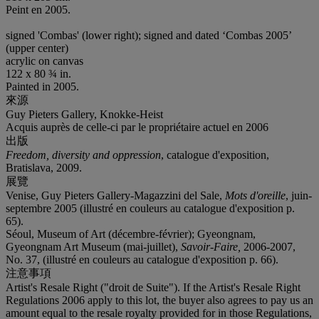
Peint en 2005.
signed 'Combas' (lower right); signed and dated ‘Combas 2005’
(upper center)
acrylic on canvas
122 x 80 ¾ in.
Painted in 2005.
來源
Guy Pieters Gallery, Knokke-Heist
Acquis auprès de celle-ci par le propriétaire actuel en 2006
出版
Freedom, diversity and oppression
, catalogue d'exposition,
Bratislava, 2009.
展覽
Venise, Guy Pieters Gallery-Magazzini del Sale,
Mots d'oreille
, juin-
septembre 2005 (illustré en couleurs au catalogue d'exposition p.
65).
Séoul, Museum of Art (décembre-février); Gyeongnam,
Gyeongnam Art Museum (mai-juillet),
Savoir-Faire,
2006-2007,
No. 37, (illustré en couleurs au catalogue d'exposition p. 66).
注意事項
Artist's Resale Right ("droit de Suite"). If the Artist's Resale Right
Regulations 2006 apply to this lot, the buyer also agrees to pay us an
amount equal to the resale royalty provided for in those Regulations,