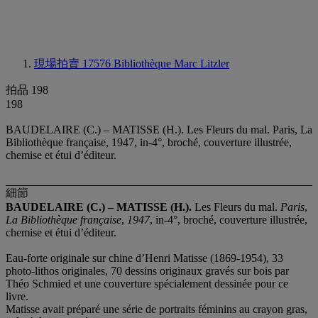
現場拍賣 17576
Bibliothèque Marc Litzler
拍品 198
198
BAUDELAIRE (C.) – MATISSE (H.). Les Fleurs du mal. Paris, La
Bibliothèque française, 1947, in-4°, broché, couverture illustrée,
chemise et étui d’éditeur.
細節
BAUDELAIRE (C.)
–
MATISSE (H.).
Les Fleurs du mal.
Paris
,
La Bibliothèque franç
aise
,
1947
, in-4°, broché, couverture illustrée,
chemise et étui d’éditeur.
Eau-forte originale sur chine d’Henri Matisse (1869-1954), 33
photo-lithos originales, 70 dessins originaux gravés sur bois par
Théo Schmied et une couverture spécialement dessinée pour ce
livre.
Matisse avait préparé une série de portraits féminins au crayon gras,