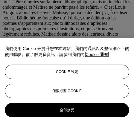
prêts à être reportés sur la pierre lithographique, mais un incident les
endommagea et Matisse ne parvint pas à les refaire. « C’est Louis
Aragon, alors très lié avec Matisse, qui va le décider […] à réaliser
pour la Bibliothèque française qu’il dirige, une édition où les
poèmes s’apparentent aux photo-lithos faites d’après les
photographies des premières illustrations, et qui se trouvent
légèrement réduites. Matisse dessine alors des lettrines, divers
ornements et culs-de-lampe, compose la couverture et grave l’eau-
forte placée en frontispice pour enrichir cet ouvrage au long et
我們使用 Cookie 來提升您在本網站、我們的通訊以及整個網路上的
difficile aboutissement. » (Duthuit,
Henri Matisse
, p. 131).
使用體驗。欲了解更多資訊，請參閱我們的
Cookie 通知
Édition limitée à 320 exemplaires, tous sur papier de Rives et signés
par Henri Matisse.
COOKIE 設定
Dimensions : 286 x 230 mm.
Duthuit,
Henri Matisse. Catalogue raisonné des ouvrages illustré
s
,
僅限必要 COOKIE
n° 19.
更多來自
Bibliothèque Marc Litzler
全部接受
查看全部
查看全部