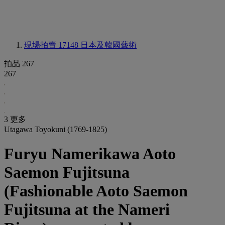
現場拍賣 17148
日本及韓國藝術
拍品 267
267
3 更多
Utagawa Toyokuni (1769-1825)
Furyu Namerikawa Aoto
Saemon Fujitsuna
(Fashionable Aoto Saemon
Fujitsuna at the Nameri