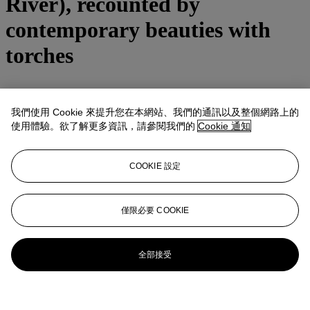
River), recounted by
contemporary beauties with
torches
細節
我們使用 Cookie 來提升您在本網站、我們的通訊以及整個網路上的
Utagawa Toyokuni (1769-1825)
Furyu Namerikawa Aoto Saemon Fujitsuna (Fashionable Aoto
使用體驗。欲了解更多資訊，請參閱我們的
Cookie 通知
Saemon Fujitsuna at the Nameri River), recounted by contemporary
beauties with torches
Woodblock print, triptych, signed
Toyokuni ga
and published by
COOKIE 設定
Iwatoya Kisaburo (Eirindo)
14 7/8 x 9 5/8 in. (37.8 x 24.4 cm.)
(3)
僅限必要 COOKIE
更多來自
日本及韓國藝術
全部接受
查看全部
查看全部