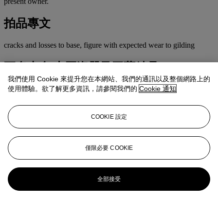
present owner.
拍品專文
cracks and losses to base, figure with expected wear to gilding
更多來自
中國瓷器及工藝精品
我們使用 Cookie 來提升您在本網站、我們的通訊以及整個網路上的
使用體驗。欲了解更多資訊，請參閱我們的
Cookie 通知
查看全部
查看全部
COOKIE 設定
僅限必要 COOKIE
全部接受