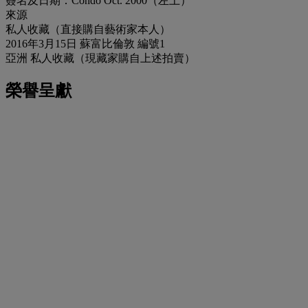
簽名及日期：Condo Oct. 2000（左上）
來源
私人收藏（直接購自藝術家本人）
2016年3月15日 蘇富比倫敦 編號1
亞洲 私人收藏（現藏家購自上述拍賣）
榮譽呈獻