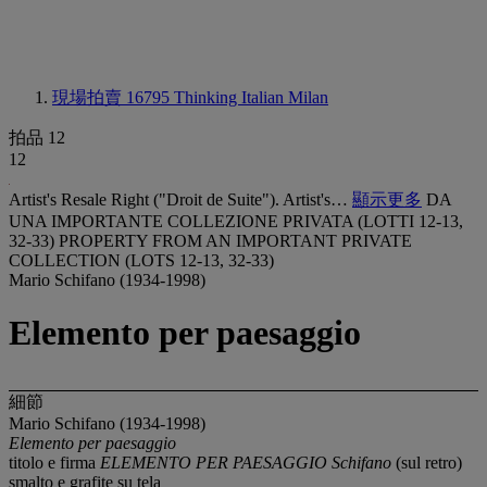
現場拍賣 16795
Thinking Italian Milan
拍品 12
12
Artist's Resale Right ("Droit de Suite"). Artist's…
顯示更多
DA
UNA IMPORTANTE COLLEZIONE PRIVATA (LOTTI 12-13,
32-33) PROPERTY FROM AN IMPORTANT PRIVATE
COLLECTION (LOTS 12-13, 32-33)
Mario Schifano (1934-1998)
Elemento per paesaggio
細節
Mario Schifano (1934-1998)
Elemento per paesaggio
titolo e firma
ELEMENTO PER PAESAGGIO Schifano
(sul retro)
smalto e grafite su tela