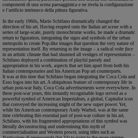
componenti di una scena paesaggistica e ne rivela la configurazione
e l’artificio intrinseco della pittura figurativa.
In the early 1960s, Mario Schifano dramatically changed the
direction of his art. Having erupted onto the Italian art scene with a
series of large-scale, purely monochrome works, he made a dramatic
return to figuration, integrating the signs and symbols of the urban
metropolis to create Pop-like images that question the very nature of
representation itself. By returning to the image – a radical
volte face
in an artistic climate that had shunned all vestiges of representation –
Schifano deployed a combination of playful parody and
appropriation in his work, aspects that set him apart from both his
Italian contemporaries and his American Pop art counterparts.
It was at this time that Schifano began integrating the Coca Cola and
Esso logos into his art. A ubiquitous feature of contemporary life in
urban post-war Italy, Coca Cola advertisements were everywhere. In
these post-war years, this instantly recognisable logo served as a
powerful symbol of American Imperialism, a global, Capitalist icon
that conveyed the increasing might of the new super power. Yet,
while his American contemporary Andy Warhol, was at the same
time celebrating this essential part of post-war culture in his art,
Schifano, with his fragmented appropriations of this symbol was
literally deconstructing and undermining this myth of
commercialisation and Western power, using titles such as
Particolare di propaganda
(lot 33) to point to the more sinister