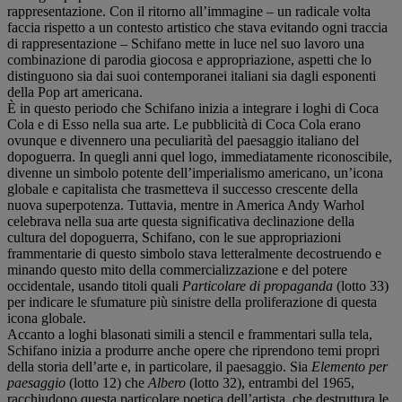
rappresentazione. Con il ritorno all’immagine – un radicale volta
faccia rispetto a un contesto artistico che stava evitando ogni traccia
di rappresentazione – Schifano mette in luce nel suo lavoro una
combinazione di parodia giocosa e appropriazione, aspetti che lo
distinguono sia dai suoi contemporanei italiani sia dagli esponenti
della Pop art americana.
È in questo periodo che Schifano inizia a integrare i loghi di Coca
Cola e di Esso nella sua arte. Le pubblicità di Coca Cola erano
ovunque e divennero una peculiarità del paesaggio italiano del
dopoguerra. In quegli anni quel logo, immediatamente riconoscibile,
divenne un simbolo potente dell’imperialismo americano, un’icona
globale e capitalista che trasmetteva il successo crescente della
nuova superpotenza. Tuttavia, mentre in America Andy Warhol
celebrava nella sua arte questa significativa declinazione della
cultura del dopoguerra, Schifano, con le sue appropriazioni
frammentarie di questo simbolo stava letteralmente decostruendo e
minando questo mito della commercializzazione e del potere
occidentale, usando titoli quali
Particolare di propaganda
(lotto 33)
per indicare le sfumature più sinistre della proliferazione di questa
icona globale.
Accanto a loghi blasonati simili a stencil e frammentari sulla tela,
Schifano inizia a produrre anche opere che riprendono temi propri
della storia dell’arte e, in particolare, il paesaggio. Sia
Elemento per
paesaggio
(lotto 12) che
Albero
(lotto 32), entrambi del 1965,
racchiudono questa particolare poetica dell’artista, che destruttura le