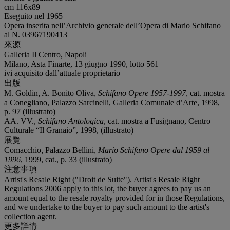
cm 116x89
Eseguito nel 1965
Opera inserita nell’Archivio generale dell’Opera di Mario Schifano
al N. 03967190413
來源
Galleria Il Centro, Napoli
Milano, Asta Finarte, 13 giugno 1990, lotto 561
ivi acquisito dall’attuale proprietario
出版
M. Goldin, A. Bonito Oliva,
Schifano Opere 1957-1997
, cat. mostra
a Conegliano, Palazzo Sarcinelli, Galleria Comunale d’Arte, 1998,
p. 97 (illustrato)
AA. VV.,
Schifano Antologica
, cat. mostra a Fusignano, Centro
Culturale “Il Granaio”, 1998, (illustrato)
展覽
Comacchio, Palazzo Bellini,
Mario Schifano Opere dal 1959 al
1996
, 1999, cat., p. 33 (illustrato)
注意事項
Artist's Resale Right ("Droit de Suite"). Artist's Resale Right
Regulations 2006 apply to this lot, the buyer agrees to pay us an
amount equal to the resale royalty provided for in those Regulations,
and we undertake to the buyer to pay such amount to the artist's
collection agent.
更多詳情