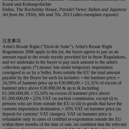
Kunst und Kulturgeshichte
Dallas, The Rachofsky House,
Parallel Views: Italian and Japanese
Art from the 1950s, 60s and 70s
, 2013 (altro esemplare esposto)
注意事項
Artist's Resale Right ("Droit de Suite"). Artist's Resale Right
Regulations 2006 apply to this lot, the buyer agrees to pay us an
amount equal to the resale royalty provided for in those Regulations,
and we undertake to the buyer to pay such amount to the artist's
collection agent. (*) means: lots under temporary importation
consigned to us by a Seller, from outside the EU the total amount
payable by the Buyer for each lot includes: • the hammer price; •
24,59% of hammer price up to €30.000,00; • 21,31% of excess of
hammer price above €30.000,00 & up to & including
€1.200.000,00. • 15,16% on excess of hammer price above
€1.200.000,00 • 22% VAT on auction commission, except (i) to
persons who are from outside the EU or (ii) to goods that have the
customs importation destination; • 10% VAT on hammer price (as
deposit for customs’ VAT charges). VAT on hammer price is
refundable only in cases of certified re-exportation outside the EU
within three months of the date of sale, on condition that the relevant