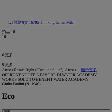
現場拍賣 16795
Thinking Italian Milan
拍品 16
16
6 更多
9 更多
Artist's Resale Right ("Droit de Suite"). Artist's…
顯示更多
OPERE VENDUTE A FAVORE DI WATER ACADEMY
WORKS SOLD TO BENEFIT WATER ACADEMY
Giulio Paolini (N. 1940)
Eco
細節