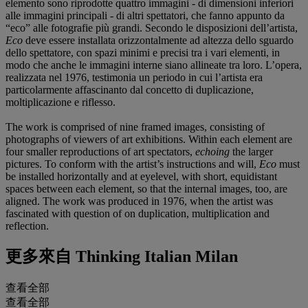
elemento sono riprodotte quattro immagini - di dimensioni inferiori
alle immagini principali - di altri spettatori, che fanno appunto da
“eco” alle fotografie più grandi. Secondo le disposizioni dell’artista,
Eco
deve essere installata orizzontalmente ad altezza dello sguardo
dello spettatore, con spazi minimi e precisi tra i vari elementi, in
modo che anche le immagini interne siano allineate tra loro. L’opera,
realizzata nel 1976, testimonia un periodo in cui l’artista era
particolarmente affascinanto dal concetto di duplicazione,
moltiplicazione e riflesso.
The work is comprised of nine framed images, consisting of
photographs of viewers of art exhibitions. Within each element are
four smaller reproductions of art spectators,
echoing
the larger
pictures. To conform with the artist’s instructions and will,
Eco
must
be installed horizontally and at eyelevel, with short, equidistant
spaces between each element, so that the internal images, too, are
aligned. The work was produced in 1976, when the artist was
fascinated with question of on duplication, multiplication and
reflection.
更多來自
Thinking Italian Milan
查看全部
查看全部