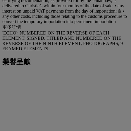
certifying documentation, as provided for by the Italian law, is
delivered to Christie’s within four months of the date of sale; • any
interest on unpaid VAT payments from the day of importation; & •
any other costs, including those relating to the customs procedure to
convert the temporary importation into permanent importation
更多詳情
'ECHO'; NUMBERED ON THE REVERSE OF EACH
ELEMENT; SIGNED, TITLED AND NUMBERED ON THE
REVERSE OF THE NINTH ELEMENT; PHOTOGRAPHS, 9
FRAMED ELEMENTS
榮譽呈獻