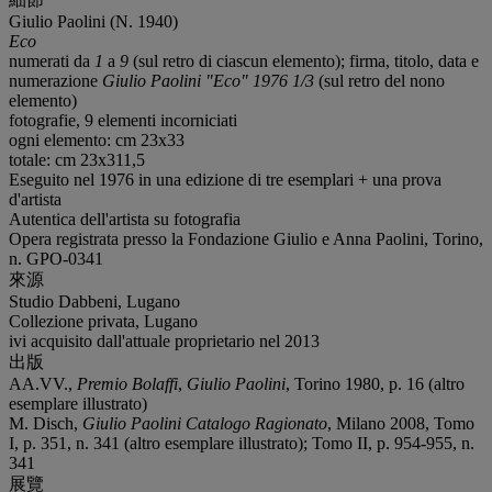
Giulio Paolini (N. 1940)
Eco
numerati da
1
a
9
(sul retro di ciascun elemento); firma, titolo, data e
numerazione
Giulio Paolini "Eco" 1976 1/3
(sul retro del nono
elemento)
fotografie, 9 elementi incorniciati
ogni elemento: cm 23x33
totale: cm 23x311,5
Eseguito nel 1976 in una edizione di tre esemplari + una prova
d'artista
Autentica dell'artista su fotografia
Opera registrata presso la Fondazione Giulio e Anna Paolini, Torino,
n. GPO-0341
來源
Studio Dabbeni, Lugano
Collezione privata, Lugano
ivi acquisito dall'attuale proprietario nel 2013
出版
AA.VV.,
Premio Bolaffi
,
Giulio Paolini
, Torino 1980, p. 16 (altro
esemplare illustrato)
M. Disch,
Giulio Paolini Catalogo Ragionato
, Milano 2008, Tomo
I, p. 351, n. 341 (altro esemplare illustrato); Tomo II, p. 954-955, n.
341
展覽