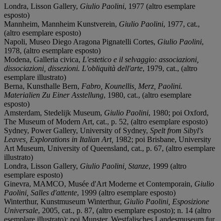
Londra, Lisson Gallery,
Giulio Paolini
, 1977 (altro esemplare
esposto)
Mannheim, Mannheim Kunstverein,
Giulio Paolini
, 1977, cat.,
(altro esemplare esposto)
Napoli, Museo Diego Aragona Pignatelli Cortes,
Giulio Paolini
,
1978, (altro esemplare esposto)
Modena, Galleria civica,
L'estetico e il selvaggio: associazioni,
dissociazioni, dissezioni. L'obliquità dell'arte
, 1979, cat., (altro
esemplare illustrato)
Berna, Kunsthalle Bern,
Fabro, Kounellis, Merz, Paolini.
Materialien Zu Einer Asstellung
, 1980, cat., (altro esemplare
esposto)
Amsterdam, Stedelijk Museum,
Giulio Paolini
, 1980; poi Oxford,
The Museum of Modern Art, cat., p. 52, (altro esemplare esposto)
Sydney, Power Gallery, University of Sydney,
Spelt from Sibyl's
Leaves, Explorations in Italian Art,
1982; poi Brisbane, University
Art Museum, University of Queensland, cat., p. 67, (altro esemplare
illustrato)
Londra, Lisson Gallery,
Giulio Paolini, Stanze
, 1999 (altro
esemplare esposto)
Ginevra, MAMCO, Musée d'Art Moderne et Contemporain,
Giulio
Paolini, Salles d'attente
, 1999 (altro esemplare esposto)
Winterthur, Kunstmuseum Winterthur,
Giulio Paolini, Esposizione
Universale
, 2005, cat., p. 87, (altro esemplare esposto); n. 14 (altro
esemplare illustrato); poi Munster, Westfalisches Landesmuseum fur