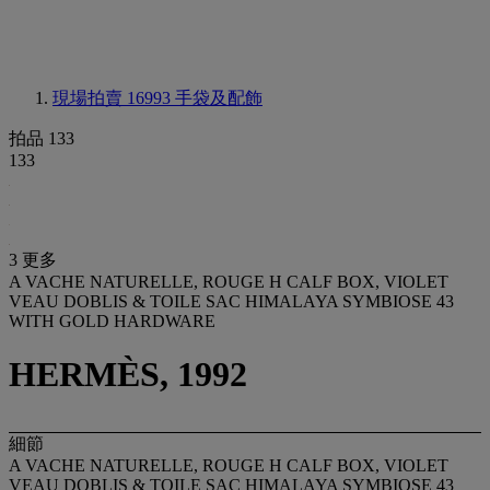
現場拍賣 16993
手袋及配飾
拍品 133
133
3 更多
A VACHE NATURELLE, ROUGE H CALF BOX, VIOLET
VEAU DOBLIS & TOILE SAC HIMALAYA SYMBIOSE 43
WITH GOLD HARDWARE
HERMÈS, 1992
細節
A VACHE NATURELLE, ROUGE H CALF BOX, VIOLET
VEAU DOBLIS & TOILE SAC HIMALAYA SYMBIOSE 43