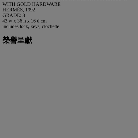
WITH GOLD HARDWARE
HERMÈS, 1992
GRADE: 3
43 w x 36 h x 16 d cm
includes lock, keys, clochette
榮譽呈獻