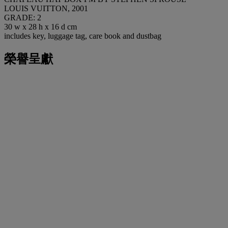
LOUIS VUITTON, 2001
GRADE: 2
30 w x 28 h x 16 d cm
includes key, luggage tag, care book and dustbag
榮譽呈獻