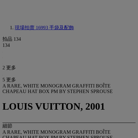
現場拍賣 16993
手袋及配飾
拍品 134
134
2 更多
5 更多
A RARE, WHITE MONOGRAM GRAFFITI BOÎTE
CHAPEAU HAT BOX PM BY STEPHEN SPROUSE
LOUIS VUITTON, 2001
細節
A RARE, WHITE MONOGRAM GRAFFITI BOÎTE
CHAPEAU HAT BOX PM BY STEPHEN SPROUSE