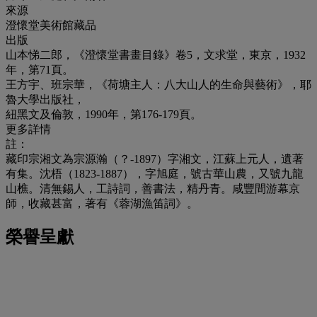
來源
澄懷堂美術館藏品
出版
山本悌二郎，《澄懷堂書畫目錄》卷5，文求堂，東京，1932
年，第71頁。
王方宇、班宗華，《荷塘主人：八大山人的生命與藝術》，耶
魯大學出版社，
紐黑文及倫敦，1990年，第176-179頁。
更多詳情
註：
藏印宗湘文為宗源瀚（？-1897）字湘文，江蘇上元人，遺著
有集。沈梧（1823-1887），字旭庭，號古華山農，又號九龍
山樵。清無錫人，工詩詞，善書法，精丹青。咸豐間游幕京
師，收藏甚富，著有《蓉湖漁笛詞》。
榮譽呈獻