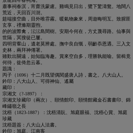
景龍四年春祠海。
肅事祠春溟，宵齋洗蒙慮。雞鳴見日出，鷺下驚濤鶩。地闊八
荒近，天回百川澍。
筵端接空曲，目外唯雰霧。暖氣物象來，周遊晦明互。致腥匪
玄享，禋滌期靈煦。
的的波際禽，沄沄島間樹。安期今何在，方丈蔑尋路。仙事與
世隔，冥搜徒已屢。
四明背羣山，遺老莫辨處。撫中良自慨，弱齡忝恩遇。三入文
史林，兩拜神僊署。
雖歎出關遠，始知臨海趣。賞來空自多，理勝孰能喻。留楫竟
何待，徙倚忽云暮。
題識：
丙子（1696）十二月既望偶閱盛唐人詩，書之。八大山人。
鈐印：八大山人、可得神仙、遙屬
藏印：
宗湘文（?-1897）：
宗湘文珍藏印（兩次）、頤情館印、頤情館藏金石書畫印、錦
峰鏽嶺之長
沈梧（1823-1887）：沈梧清貦、旭庭眼福、沈梧心賞、旭庭
珍藏
沈梧題簽：八大山人法書。
鈐印：旭庭、江南客