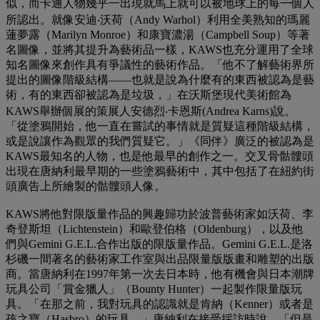
似，而卡通人物幾乎一出現就馬上就可以被地球上的每一個人
所認出。就像安迪‧沃荷（Andy Warhol）利用全美熟知的瑪麗
蓮夢露（Marilyn Monroe）和康寶濃湯（Campbell Soup）等著
名圖像，並將其提升為藝術品一樣，KAWS也充分運用了全球
知名圖像來創作具有爭議性的藝術作品。「他不了解藝術界所
提出的圖像階級結構——也就是說為什麼有的東西被認為是藝
術，有的東西卻被認為是垃圾，」在沃斯堡現代美術館為
KAWS舉辦個展的策展人安德烈‧卡恩斯(Andrea Karns)說。
「從塗鴉開始，他一直在嘗試的事情就是質疑這種階級結構，
或是說讓作為觀眾的我們質疑它。」《同伴》廣泛的被認為是
KAWS最知名的人物，也是他最早的創作之一。交叉骨骷髏頭
出現在唐納利最早期的一些塗鴉藝術中，其中包括了在紐約街
頭廣告上所繪製的骷髏頭人像。
KAWS將他對限版量作品的興趣歸功於波普藝術家如沃荷、李
奇登斯坦（Lichtenstein）和歐登伯格（Oldenburg），以及他
們與Gemini G.E.L.合作出版的限版量作品。Gemini G.E.L.是洛
杉磯一間著名的藝術家工作室與出品限量版版畫和雕塑的出版
商。當唐納利在1997年第一次去日本時，他有機會與日本潮牌
玩具公司「賞金獵人」（Bounty Hunter）一起製作限量版玩
具。「在那之前，我對玩具的認識就是肯納（Kenner）或者是
孩之寶（Hasbro）的玩具，」唐納利在接受採訪時說，「但是