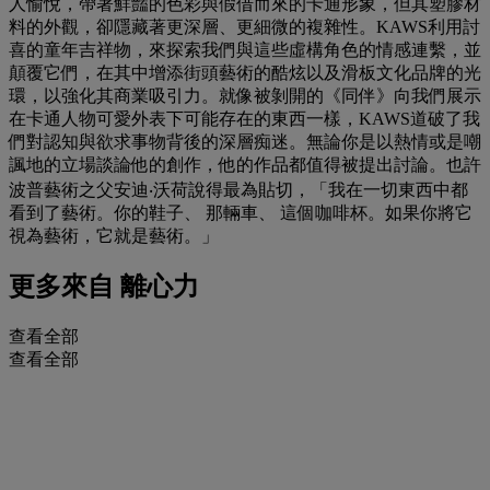
人愉悅，帶著鮮豔的色彩與假借而來的卡通形象，但其塑膠材
料的外觀，卻隱藏著更深層、更細微的複雜性。KAWS利用討
喜的童年吉祥物，來探索我們與這些虛構角色的情感連繫，並
顛覆它們，在其中增添街頭藝術的酷炫以及滑板文化品牌的光
環，以強化其商業吸引力。就像被剝開的《同伴》向我們展示
在卡通人物可愛外表下可能存在的東西一樣，KAWS道破了我
們對認知與欲求事物背後的深層痴迷。無論你是以熱情或是嘲
諷地的立場談論他的創作，他的作品都值得被提出討論。也許
波普藝術之父安迪‧沃荷說得最為貼切，「我在一切東西中都
看到了藝術。你的鞋子、 那輛車、 這個咖啡杯。如果你將它
視為藝術，它就是藝術。」
更多來自
離心力
查看全部
查看全部