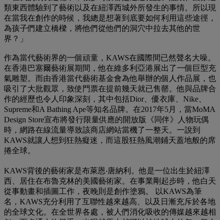
類東西體驗到了藝術以及在紐澤西城外所發生的事情。所以現
在當我在創作的時候，我總是想著到底要如何利用這些途徑，
為孩子們建立橋樑，將他們從他們的洞穴中拉去其他的世
界？」
作為當代藝術界的一個頑童，KAWS在國際間已然聲名大噪。
在香港巴塞爾藝術展期間，他在維多利亞港展出了一個巨型充
氣雕塑。而由香港當代藝術基金會為他舉辦的個人作品展，也
吸引了大批觀眾，致使門票在提前幾天就已售罄。他與品牌合
作的經歷也令人印象深刻，其中包括Dior、優衣庫、Nike、
Supreme和A Bathing Ape等知名品牌。在2017年5月，當MoMA
Design Store宣布將發行限量供應的開放版《同伴》人物玩偶
時，網路在線流量導致該商店網站當機了一整天。一說到
KAWS就讓人想到狂熱癡迷，而這股狂熱風潮鋪天蓋地般的席
捲全球。
KAWS背後的藝術家是布萊恩‧唐納利。他是一位出生於紐澤
西、居住在布魯克林的美國藝術家。在事業剛起步時，他白天
從事動畫和插圖工作，夜晚則是創作塗鴉。 以KAWS為筆
名，KAWS充分利用了互聯性越來越高、以及日漸充斥於各地
的全球文化。在全世界各處，被人們消化吸收的傳媒越來越相