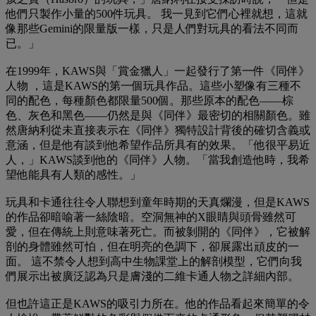
他們只製作小量的500件玩具。 我一見到它們心裡就想，這就
像那些Gemini的限量版一樣，只是人們對玩具的看法不同而
已。」
在1999年，KAWS與「賞金獵人」一起發行了第一件《同伴》
人物 ，這是KAWS的第一個玩具作品。這些小塑像有三種不
同的配色，每種顏色都限量500個。那些原本的配色——棕
色、灰色和黑色——仍然是與《同伴》最密切的相關顏色。雖
然唐納利從未直接表示在《同伴》獨特設計背後的確切含義或
意涵，但是他有談到他希望作品所具有的效果。「他很平易近
人，」KAWS談到他的《同伴》人物。「當我創造他時，我希
望他能具有人類的感性。」
玩具和卡通往往令人聯想到童年時期的天真爛漫，但是KAWS
的作品卻暗喻著一絲陰暗。空洞無神的X眼睛與頭骨雖然可
愛，但在傳統上則意味著死亡。而被剝開的《同伴》，它被解
剖的身體雖然可怕，但在明亮的色調下，卻展露出頑皮的一
面。 這不禁令人想到高中生物課堂上的解剖模型，它們向我
們展示出被廣泛認為只是膚淺的二維卡通人物之詳細內部。
但也許這正是KAWS的吸引力所在。他的作品看起來簡單的令