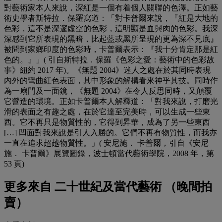
對藝術家本人來說，深紅是一個有着個人關聯的色澤。正如藝
術史學者斯特拉．保羅寫道：「對卡普爾來說，『紅是大地的
色彩，這不是深邃虛空的色彩，這明顯是血與肉的色彩。我深
深感到它所表現的黑暗，比起藍或黑所呈現的更為深不見底』
被問到家鄉印度的色彩時，卡普爾表示：『我十分肯定那是紅
色的。』」( 引自斯特拉．保羅《色彩之愛：藝術中的色彩故
事》紐約 2017 年)。《無題 2004》迷人之處在於其同時表現
內外的彎曲紅色表面，其中形象的解構看來神乎其技。同時作
為一扇門及一面鏡，《無題 2004》在令人反思同時，又顛覆
它營造的環境。正如卡普爾本人解釋道：「對我來說，打磨光
滑的表面之有趣之處，在於它達至完美時，可以生成一些東
西。它不再只是物質性的，它得到昇華，成為了另一些東西
[…] 凹面對我來說是引人入勝的。它們不再有物質性，而我亦
一直在追求超越物質性。」( 安尼施． 卡普爾，引自《安尼
施． 卡普爾》展覽圖錄，波士頓當代藝術學院，2008 年，第
53 頁)
更多來自
二十世紀及當代藝術 （晚間拍
賣）