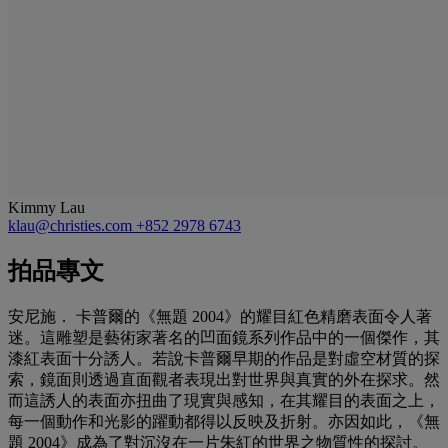
Kimmy Lau
klau@christies.com
+852 2978 6743
拍品專文
安尼施． 卡普爾的《無題 2004》的耀目紅色精磨表面令人著
迷。這雕塑是藝術家著名的凹面鏡系列作品中的一個傑作，其
漆紅表面十分誘人。若說卡普爾早期的作品是對虛空材質的探
索，鏡面則透過直面觀者表現出對世界與真實的外在探求。然
而這誘人的表面亦扭曲了現實與感知，在其耀目的表面之上，
每一個動作和光影的躍動都得以反映及折射。亦因如此，《無
題 2004》成為了對沉沒在一片朱紅的世界之物質性的探討。