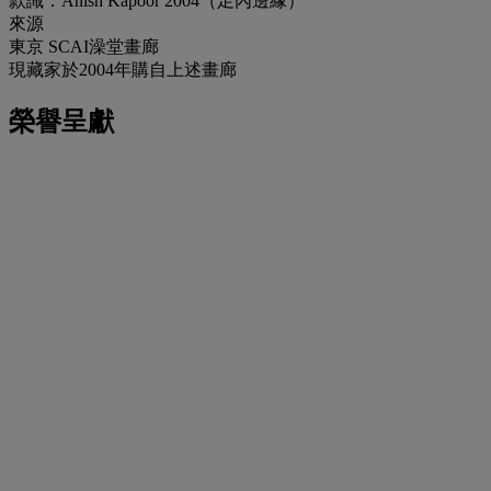
款識：Anish Kapoor 2004（足內邊緣）
來源
東京 SCAI澡堂畫廊
現藏家於2004年購自上述畫廊
榮譽呈獻