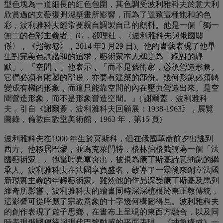
型色塊為一道細長的紅色包圍，其色調受波利雅科夫於意大利
欣賞過的文藝復興濕壁畫所影響，而為了達致這種飽和的色
彩，波利雅科夫經常要親自調製自己的顏料。他是一個「獨一
無二的色彩主義者」(G．卻理杜，〈波利雅科夫與俄國關
係〉，《超敏感》，2014 年3 月29 日)。他的畫藝表現了他畢
生對完美色調諧和的追求，藝術家本人稱之為「絕對的靜
默」。「空間，」他表示，「而不是藝術家，必須營造形象。
它們必須有雕塑的部份，亦要有建築的部份。幾何形象必須轉
變成有機的形象，而這只能靠空間的內在壓力營造出來。是空
間營造形象，而不是形象營造空間。」( 謝爾蓋．波利雅科
夫，引自《謝爾蓋．波利雅科夫回顧展：1938-1963》，展覽
圖錄，倫敦白教堂美術館，1963 年，第15 頁)
波利雅科夫在1900 年生於莫斯科，但在俄國革命前夕出逃到
西方。他移居巴黎，並為克萊門特．格林伯格戲稱為一個「法
國藝術家」。他當時異軍突出，被視為康丁斯基詩意抽象的繼
承人。波利雅科夫在法國享負盛名，啟導了一眾後來創立法國
新現實主義的年輕藝術家。雖然他的作品深受康丁斯基及馬列
維奇所影響，波利雅科夫的繪畫同時深深植根於東正教傳統，
這影響可從呼應了宗教意象的十字幾何構圖得見。波利雅科夫
的創作表現了遊子思鄉，在畫布上呈現的東西方融合，以及同
時表現俄國傳統與現代巴黎動感的平面表現。《抽象構成》一