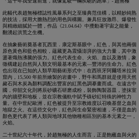
「這十年我全速前進，就像駕駛一輛疾馳的跑車」- 趙無極
此幅代表趙無極標誌性風暴系列之至臻典范佳構，以精妙純熟
的技法，採用大膽熱烈的用色與構圖。兼具狂放激昂、爆發性
與精緻細膩於一體，作品《21.04.64》中攪動著宇宙之能量，
翻湧起洪荒之生機。
在抽象藝術奠基者瓦西里．康定斯基眼中，紅色，與其他兩個
原色黃色和藍色相較，蘊藏更為震懾澎湃的強大力量，其中激
盪著熾熱沸騰的張力。紅色代表生命、火焰、血以及激情，象
徵構建起自然與人類文明最基本的元素—豐沛的生命力。紅色
也出現在已知的人類早期藝術形式中：在西班牙阿爾塔米拉洞
窟內，15,500 年前所繪製的岩畫中，野牛和馬群就是使用天然
赭石與木炭為顏料調配出豐富的紅黑色調摹畫而成。在遠古中
國，仰韶文化則將辰砂礦石研磨成粉，裝飾陶製器皿，塗抹室
內的牆壁和地板，並在宗教儀軌中賦予硃砂紅特殊的神性力
量。在中世紀歐洲，紅色被提升至宗教維度以召喚基督之血與
地獄之火。在這些文化中，紅色與生命緊密相連，不僅是血的
顏色更代表了將人類與地球其他物種相區別的基本元素之一，
火焰。
二十世紀六十年代，於趙無極的人生而言，正是飽蘸血與火的