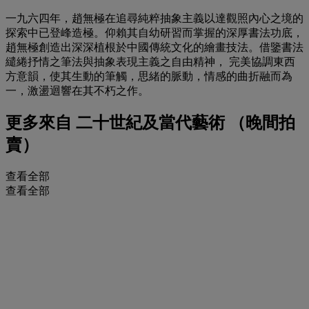
一九六四年，趙無極在追尋純粹抽象主義以達觀照內心之境的
探索中已登峰造極。仰賴其自幼研習而掌握的深厚書法功底，
趙無極創造出深深植根於中國傳統文化的繪畫技法。借鑒書法
繾綣抒情之筆法與抽象表現主義之自由精神， 完美協調東西
方意韻，使其生動的筆觸，思緒的脈動，情感的曲折融而為
一，激盪迴響在其不朽之作。
更多來自
二十世紀及當代藝術 （晚間拍
賣）
查看全部
查看全部