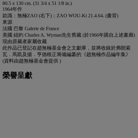
80.5 x 130 cm. (31 3/4 x 51 1/8 in.)
1964年作
款識：無極ZAO (右下)；ZAO WOU-Ki 21.4.64. (畫背)
來源
法國 巴黎 Galerie de France
美國 紐約 Charles A. Wyman先生舊藏 (於1966年購自上述畫廊)
現由原藏者家屬收藏
此作品已登記在趙無極基金會之文獻庫，並將收錄於弗朗索
瓦．馬凱及揚．亨德根正籌備編纂的《趙無極作品編年集》
(資料由趙無極基金會提供 )
榮譽呈獻