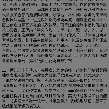
和，充滿了視覺躁動，營造出強烈的立體感。以寥寥數筆鋪就
的一層濃郁緋紅下，局部透出米黃的底色，藝術家以極簡的方
式加強了色彩的漸層與深度。類似地，在中國山水畫的美學概
念與技法理論中，也是以渾然簡樸為本質，僅以墨色即可在平
面上創造出豐富多姿的視覺效果。而筆法的控制則是其傳統的
核心要旨。正所謂「墨分六彩」，黑、白、濃、淡、幹、濕，
需歷經數年磨練而得其意，之後方能幻化萬千。趙無極自幼研
習傳統水墨。其作品中簡單純一的用色，以及氣象萬千的運筆
技法，都無不反映藝術家對傳統的繼承。《21.04.64》彷若十
六世紀明代法書大家陳淳揮就的典藏之作《七言詩軸》。其線
條以恣意狂放之勢，暢快淋漓地遊走於紙上。將體內流動的能
量凝聚至筆端，落在紙面，化為無限宇宙。
二十世紀五十年代末，在幾次紐約之旅後，趙無極開始對美國
抽象表現主義與行為繪畫之藝術理念頗為欣賞。他曾評論道：
「他們的繪畫自由坦率、充滿新鮮感且蘊藏一股原始的能量。
我喜歡這股洪荒之力，以及他們將顏料潑灑飛濺到畫布上的繪
畫方式」。受到傑克遜．波洛克別開生面的繪畫作品的啟發，
趙無極得以用更自由的思維挑戰傳統。其風格也汲取了新的能
量，將多種技法融合統一，以厚塗畫法增強肌理結構，豐富了
敏感細膩筆觸的表現力。