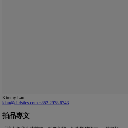
Kimmy Lau
klau@christies.com
+852 2978 6743
拍品專文