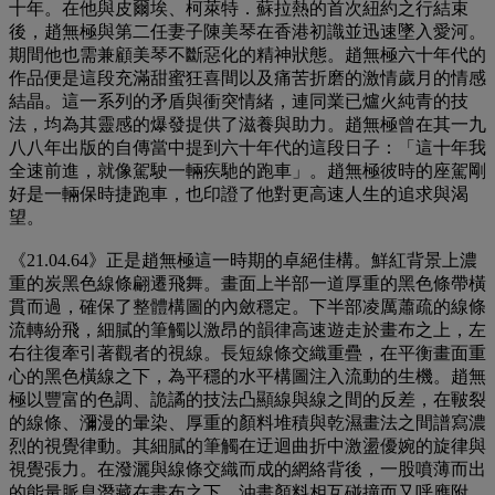
十年。在他與皮爾埃、柯萊特．蘇拉熱的首次紐約之行結束
後，趙無極與第二任妻子陳美琴在香港初識並迅速墜入愛河。
期間他也需兼顧美琴不斷惡化的精神狀態。趙無極六十年代的
作品便是這段充滿甜蜜狂喜間以及痛苦折磨的激情歲月的情感
結晶。這一系列的矛盾與衝突情緒，連同業已爐火純青的技
法，均為其靈感的爆發提供了滋養與助力。趙無極曾在其一九
八八年出版的自傳當中提到六十年代的這段日子：「這十年我
全速前進，就像駕駛一輛疾馳的跑車」。趙無極彼時的座駕剛
好是一輛保時捷跑車，也印證了他對更高速人生的追求與渴
望。
《21.04.64》正是趙無極這一時期的卓絕佳構。鮮紅背景上濃
重的炭黑色線條翩遷飛舞。畫面上半部一道厚重的黑色條帶橫
貫而過，確保了整體構圖的內斂穩定。下半部凌厲蕭疏的線條
流轉紛飛，細膩的筆觸以激昂的韻律高速遊走於畫布之上，左
右往復牽引著觀者的視線。長短線條交織重疊，在平衡畫面重
心的黑色橫線之下，為平穩的水平構圖注入流動的生機。趙無
極以豐富的色調、詭譎的技法凸顯線與線之間的反差，在皸裂
的線條、瀰漫的暈染、厚重的顏料堆積與乾濕畫法之間譜寫濃
烈的視覺律動。其細膩的筆觸在迂迴曲折中激盪優婉的旋律與
視覺張力。在潑灑與線條交織而成的網絡背後，一股噴薄而出
的能量脈息潛藏在畫布之下。油畫顏料相互碰撞而又呼應附