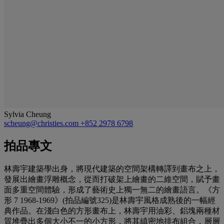
Sylvia Cheung
scheung@christies.com
+852 2978 6798
拍品專文
林壽宇建築學出身，將現代建築的空間架構轉譯到畫布之上，
發展出繪畫浮雕概念，從而打破架上繪畫的二維空間，賦予畫
面多重空間體驗，形成了藝術史上獨一無二的繪畫語言。《方
形 7 1968-1969》(拍品編號325)是林壽宇風格成熟後的一幅經
典作品。在淺白色的方形畫布上，林壽宇用油彩、鋁塊兩種材
質堆疊出多個大小不一的小方形，將其縝密地排布組合，層層