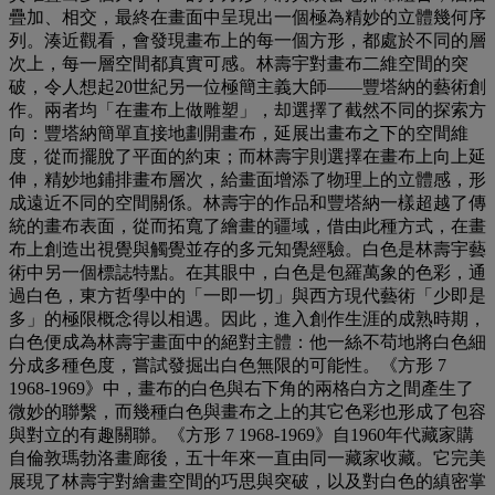
疊加、相交，最終在畫面中呈現出一個極為精妙的立體幾何序
列。湊近觀看，會發現畫布上的每一個方形，都處於不同的層
次上，每一層空間都真實可感。林壽宇對畫布二維空間的突
破，令人想起20世紀另一位極簡主義大師——豐塔納的藝術創
作。兩者均「在畫布上做雕塑」，却選擇了截然不同的探索方
向：豐塔納簡單直接地劃開畫布，延展出畫布之下的空間維
度，從而擺脫了平面的約束；而林壽宇則選擇在畫布上向上延
伸，精妙地鋪排畫布層次，給畫面增添了物理上的立體感，形
成遠近不同的空間關係。林壽宇的作品和豐塔納一樣超越了傳
統的畫布表面，從而拓寬了繪畫的疆域，借由此種方式，在畫
布上創造出視覺與觸覺並存的多元知覺經驗。白色是林壽宇藝
術中另一個標誌特點。在其眼中，白色是包羅萬象的色彩，通
過白色，東方哲學中的「一即一切」與西方現代藝術「少即是
多」的極限概念得以相遇。因此，進入創作生涯的成熟時期，
白色便成為林壽宇畫面中的絕對主體：他一絲不苟地將白色細
分成多種色度，嘗試發掘出白色無限的可能性。《方形 7
1968-1969》中，畫布的白色與右下角的兩格白方之間產生了
微妙的聯繫，而幾種白色與畫布之上的其它色彩也形成了包容
與對立的有趣關聯。《方形 7 1968-1969》自1960年代藏家購
自倫敦瑪勃洛畫廊後，五十年來一直由同一藏家收藏。它完美
展現了林壽宇對繪畫空間的巧思與突破，以及對白色的縝密掌