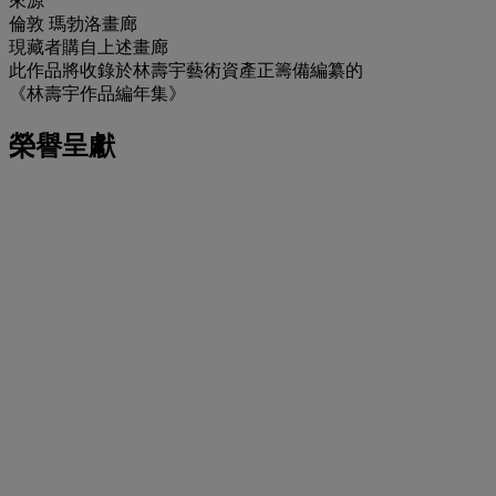
來源
倫敦 瑪勃洛畫廊
現藏者購自上述畫廊
此作品將收錄於林壽宇藝術資產正籌備編纂的
《林壽宇作品編年集》
榮譽呈獻