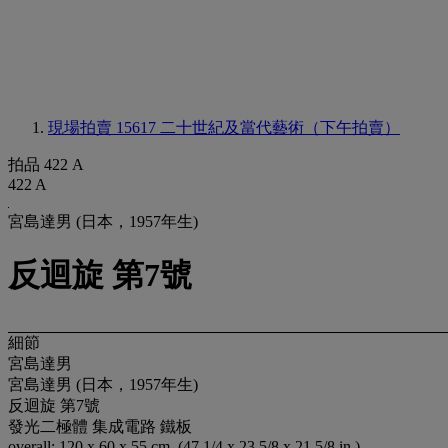
現場拍賣 15617
二十世紀及當代藝術（下午拍賣）
拍品 422 A
422 A
宮島達男 (日本，1957年生)
反迴旋 第7號
細節
宮島達男
宮島達男 (日本，1957年生)
反迴旋 第7號
發光二極體 集成電路 鐵板
overall: 120 x 60 x 55 cm. (47 1/4 x 23 5/8 x 21 5/8 in.)